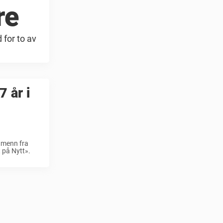
re
 for to av
 år i
rdmenn fra
t på Nytt».