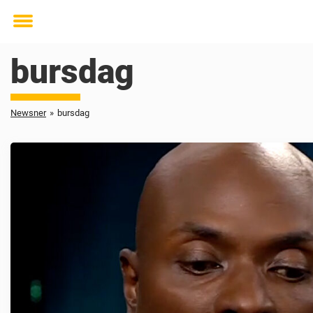
Toggle
menu
bursdag
Newsner
»
bursdag