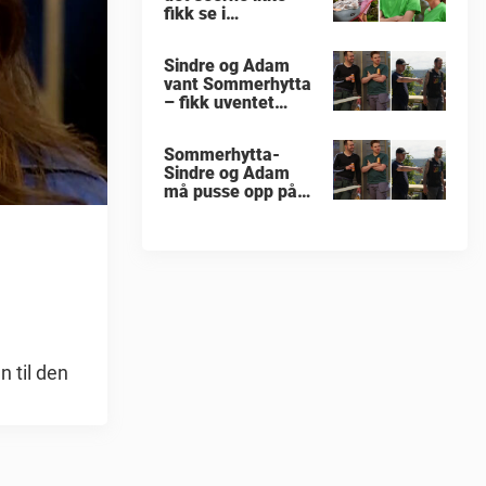
fikk se i
«Sommerhytta»
Sindre og Adam
vant Sommerhytta
– fikk uventet
beskjed
Sommerhytta-
Sindre og Adam
må pusse opp på
nytt
n til den