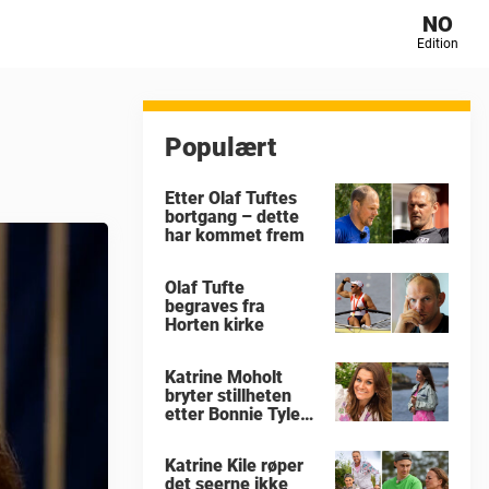
NO
Edition
Populært
Etter Olaf Tuftes
bortgang – dette
har kommet frem
Olaf Tufte
begraves fra
Horten kirke
Katrine Moholt
bryter stillheten
etter Bonnie Tylers
død
Katrine Kile røper
det seerne ikke