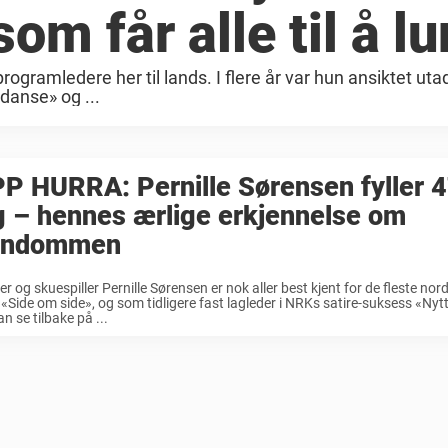
m får alle til å lu
ogramledere her til lands. I flere år var hun ansiktet utad
danse» og ...
P HURRA: Pernille Sørensen fyller 47
g – hennes ærlige erkjennelse om
rndommen
r og skuespiller Pernille Sørensen er nok aller best kjent for de fleste no
 «Side om side», og som tidligere fast lagleder i NRKs satire-suksess «Nyt
n se tilbake på ...