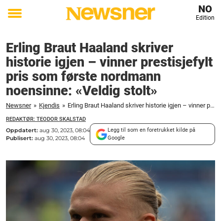
NO
Edition
Toggle
menu
Erling Braut Haaland skriver
historie igjen – vinner prestisjefylt
pris som første nordmann
noensinne: «Veldig stolt»
Newsner
»
Kjendis
»
Erling Braut Haaland skriver historie igjen – vinner prestisjefylt pris som første nordmann noensinne: "Veldig stolt"
REDAKTØR: TEODOR SKALSTAD
Oppdatert:
aug 30, 2023, 08:04
Legg til som en foretrukket kilde på
Publisert:
aug 30, 2023, 08:04
Google