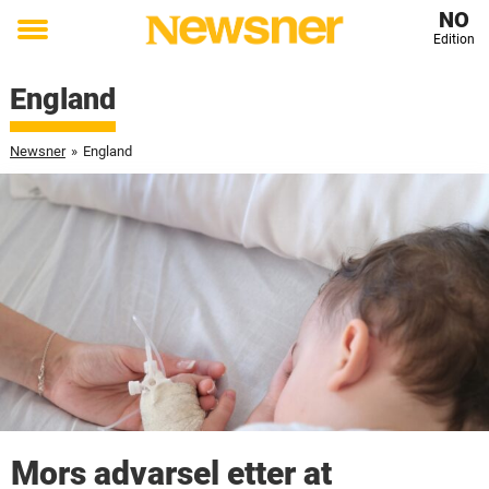
NO
Edition
Toggle
menu
England
Newsner
»
England
Mors advarsel etter at