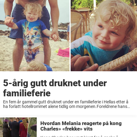
5-årig gutt druknet under
familieferie
En fem år gammel gutt druknet under en familieferie i Hellas etter å
ha forlatt hotellrommet alene tidlig om morgenen.Foreldrene hans
sov da gutten, som hadde en utviklingshemming, gikk ut til
bassengområdet – i et ...
Hvordan Melania reagerte på kong
Charles» «frekke» vits