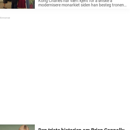
Kong Charles har vært kjent for å ønske å
modernisere monarkiet siden han besteg tronen.
Når han er ute på kongelige oppdrag, er han ikke
redd for å stoppe opp og snakke med folk. Ofte ...