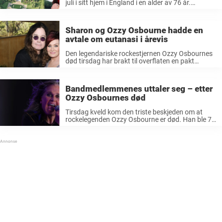
juli i sitt hjem i England i en alder av 76 år.
Stjernens plutselige død kom som en sjokkerende
nyhet for hele verden, og nå kommer det nye,
rystende ...
Sharon og Ozzy Osbourne hadde en
avtale om eutanasi i årevis
Den legendariske rockestjernen Ozzy Osbournes
død tirsdag har brakt til overflaten en pakt
mellom stjernen og hans kone Sharon Osbourne
som de angivelig inngikk for flere tiår siden.
Rockelegenden Ozzy Osbourne døde tirsdag i en
Bandmedlemmenes uttaler seg – etter
...
Ozzy Osbournes død
Tirsdag kveld kom den triste beskjeden om at
rockelegenden Ozzy Osbourne er død. Han ble 76
år gammel. Dødsbudskapet kom bare få uker
etter at artisten takket av for seg og bandet
under en siste ...