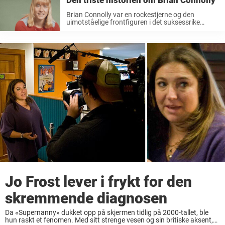
Den triste historien om Brian Connolly
Brian Connolly var en rockestjerne og den
uimotståelige frontfiguren i det suksessrike
bandet The Sweet. Etter den store hiten «The
Ballroom Blitz» virket hans stjernestatus og
rikdom ustoppelig på 1970-tallet. Men det siste
kapittelet i ...
Jo Frost lever i frykt for den
skremmende diagnosen
Da «Supernanny» dukket opp på skjermen tidlig på 2000-tallet, ble
hun raskt et fenomen. Med sitt strenge vesen og sin britiske aksent,