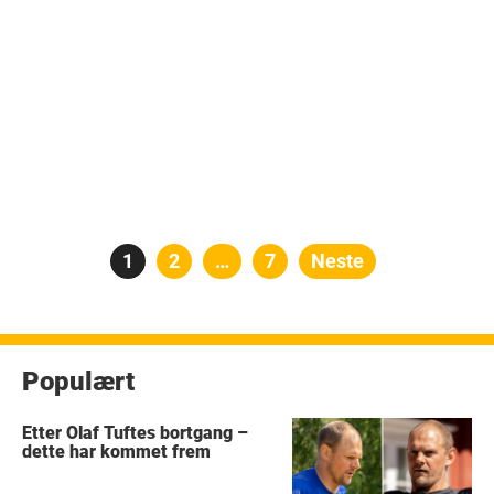
Posts
Side
1
Side
2
…
Side
7
Neste
pagination
Populært
Etter Olaf Tuftes bortgang –
dette har kommet frem