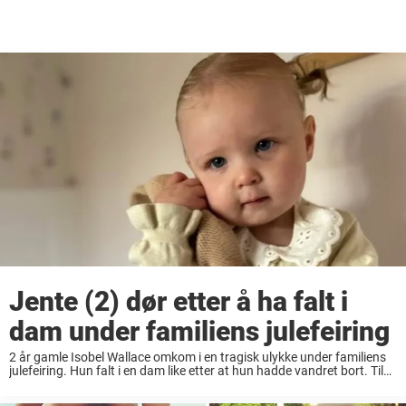
Jente (2) dør etter å ha falt i
dam under familiens julefeiring
2 år gamle Isobel Wallace omkom i en tragisk ulykke under familiens
julefeiring. Hun falt i en dam like etter at hun hadde vandret bort. Til
tross for hjertelungeredning kunne hun ikke reddes. Nå har ...