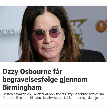
ble Jo Frost – kvinnen bak Supernanny, et ikon for foreldre over hele
...
Ozzy Osbourne får
begravelsesfølge gjennom
Birmingham
Nesten nøyaktig en uke etter at rockikonet Ozzy Osbourne sovnet inn,
fører familien ham til hans siste hvilested. Nå kommer nye detaljer om
stjernens begravelse, som skal finne sted på et helt spesielt sted. Bare
...