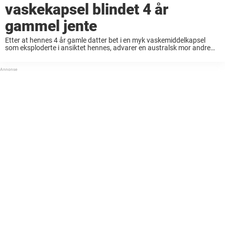
vaskekapsel blindet 4 år
gammel jente
Etter at hennes 4 år gamle datter bet i en myk vaskemiddelkapsel
som eksploderte i ansiktet hennes, advarer en australsk mor andre
foreldre om den skremmende medisinske nødsituasjonen som gjorde
at hennes nysgjerrige barn ble ...