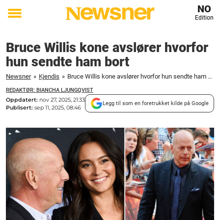
NO
Edition
Toggle
menu
Bruce Willis kone avslører hvorfor
hun sendte ham bort
Newsner
»
Kjendis
»
Bruce Willis kone avslører hvorfor hun sendte ham bort
REDAKTØR: BIANCHA LJUNGQVIST
Oppdatert:
nov 27, 2025, 21:33
Legg til som en foretrukket kilde på Google
Publisert:
sep 11, 2025, 08:46