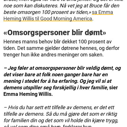
noe som kan diskuteres. Nå vet jeg at Bruce får den
beste omsorgen 100 prosent av tiden,»
sa Emma
Heming Willis til Good Morning America
.
«Omsorgspersoner blir dømt»
Hennes manns behov blir dekket 100 prosent av
tiden. Det samme gjelder døtrene hennes, og derfor
trenger hun ikke andres meninger om saken.
– Jeg føler at omsorgspersoner blir veldig dømt, og
det viser bare at folk noen ganger bare har en
mening i stedet for å ha erfaring. Og jeg vil si at
demens utspiller seg forskjellig i hver familie
, sier
Emma Heming Willis.
– Hvis du har sett ett tilfelle av demens, er det ett
tilfelle av demens. Så du må gjøre det som er riktig
for familien din og det som vil holde din kjære trygg,
så vel som dine små bar
n, forklarer hun.