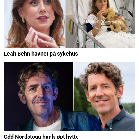
Leah Behn havnet på sykehus
Odd Nordstoga har kjøpt hytte