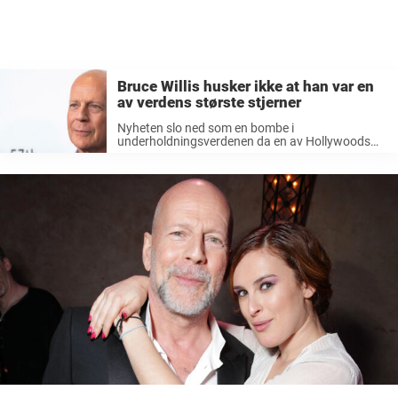
Bruce Willis husker ikke at han var en
av verdens største stjerner
Nyheten slo ned som en bombe i
underholdningsverdenen da en av Hollywoods
mest ikoniske skuespillere hadde fått diagnosen
afasi. Bruce Willis fikk en språkforstyrrelse som
påvirker evnen til å kommunisere. Dette tvang
ham til å ...