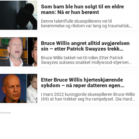
Som barn ble hun solgt til en eldre
mann: Nå er hun berømt
Denne talentfulle skuespillerens vei til
berømmelse og rikdom var lang og traumatisk,
men den er et bevis på hennes evne til å
overvinne en smertefull fortid. Hun ble født som
Demi Gene Guynes 11. november ...
Bruce Willis angret alltid avgjørelsen
sin – etter Patrick Swayzes trekk
kunne han ikke lenger være taus
Bruce Willis takket nei til rollen.Etter Patrick
Swayzes suksess snakket Hollywood-stjernen
om sin store anger, i følge Express. Bruce Willis
har vært en av Hollywoods største stjerner i flere
tiår. Med filmserier som «Die Hard» ...
Etter Bruce Willis hjerteskjærende
sykdom – nå røper datteren egen
diagnose
I mars 2022 kunngjorde skuespilleren Bruce Willis
(69) at han trekker seg fra rampelyset. Dia Hard-
stjernen er rammet av afasi, noe som svekker
hans evne til å kommunisere. Et drøyt år etter
kunngjøringen var det ...