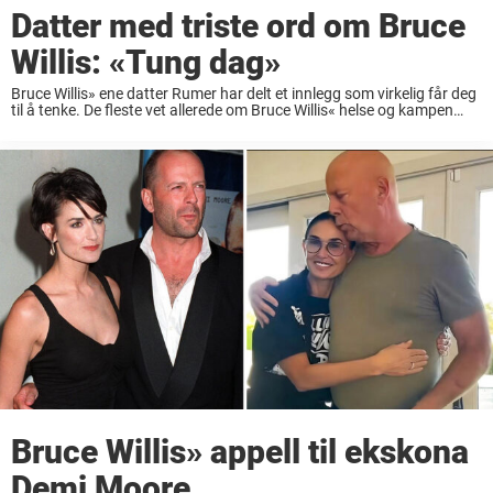
Datter med triste ord om Bruce
Willis: «Tung dag»
Bruce Willis» ene datter Rumer har delt et innlegg som virkelig får deg
til å tenke. De fleste vet allerede om Bruce Willis« helse og kampen
hele familien står overfor. Først ble Hollywood-stjernen diagnostisert
med ...
Bruce Willis» appell til ekskona
Demi Moore