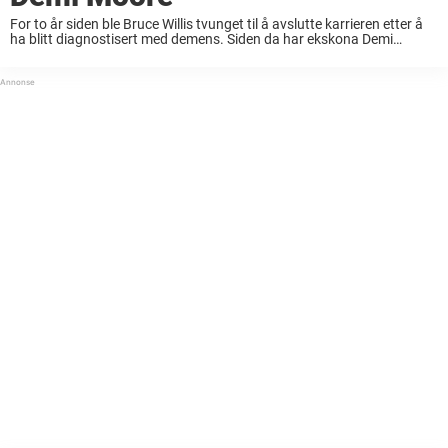
For to år siden ble Bruce Willis tvunget til å avslutte karrieren etter å
ha blitt diagnostisert med demens. Siden da har ekskona Demi
Moore, som han var gift med i 13 år, vært en ...