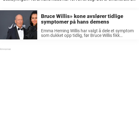
lese. Å høre om en person som er så respektert og elsket ...
Bruce Willis» kone avslører tidlige
symptomer på hans demens
Emma Heming Willis har valgt å dele et symptom
som dukket opp tidlig, før Bruce Willis fikk
diagnosen. Historien om Bruce Willis» sykdom er i
seg selv hjerteskjærende. Etter flere år blant
Hollywoods absolutte elite ...