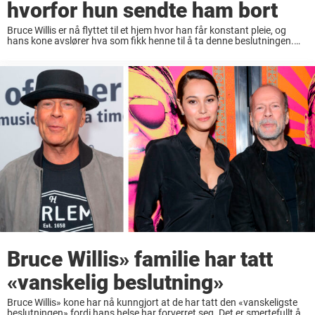
hvorfor hun sendte ham bort
Bruce Willis er nå flyttet til et hjem hvor han får konstant pleie, og
hans kone avslører hva som fikk henne til å ta denne beslutningen.
Det har åpenbart vært en vanskelig beslutning for den ...
Bruce Willis» familie har tatt
«vanskelig beslutning»
Bruce Willis» kone har nå kunngjort at de har tatt den «vanskeligste
beslutningen» fordi hans helse har forverret seg. Det er smertefullt å