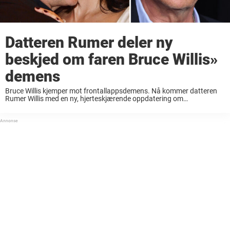
Datteren Rumer deler ny
beskjed om faren Bruce Willis»
demens
Bruce Willis kjemper mot frontallappsdemens. Nå kommer datteren
Rumer Willis med en ny, hjerteskjærende oppdatering om
filmstjernens tilstand, skriver Metro. Den amerikanske skuespilleren
Rumer Willis, 37, gjorde skuespillerdebut allerede som femåring.
Kanskje er det ikke ...