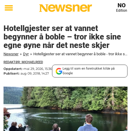
NO
Edition
Toggle
menu
Hotellgjester ser at vannet
begynner å boble – tror ikke sine
egne øyne når det neste skjer
Newsner
»
Dyr
»
Hotellgjester ser at vannet begynner å boble - tror ikke sine egne øyne når det neste skjer
REDAKTØR: MICHAELREED
Oppdatert:
mai 29, 2026, 15:36
Legg til som en foretrukket kilde på
Publisert:
aug 09, 2018, 14:27
Google