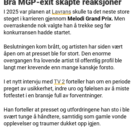
Brå MGP-exit skapte reaksjoner
I 2025 var planen at
Lavrans
skulle ta det neste store
steget i karrieren gjennom
Melodi Grand Prix.
Men
overraskende nok valgte han å trekke seg før
konkurransen hadde startet.
Beslutningen kom brått, og artisten har siden vært
åpen om at presset ble for stort. Den enorme
overgangen fra lovende artist til offentlig profil ble
langt mer krevende enn mange kanskje forsto.
I et nytt intervju med
TV 2
forteller han om en periode
preget av usikkerhet, indre uro og følelsen av å miste
fotfestet i en bransje full av forventninger.
Han forteller at presset og utfordringene han sto i ble
svært tunge å håndtere, samtidig som gamle vonde
opplevelser og traumer dukket opp igjen.