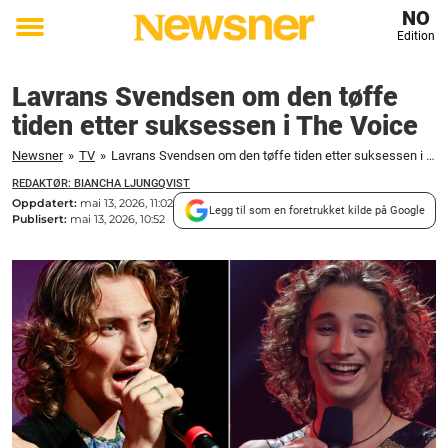
NO
Edition
Toggle
menu
Lavrans Svendsen om den tøffe
tiden etter suksessen i The Voice
Newsner
»
TV
»
Lavrans Svendsen om den tøffe tiden etter suksessen i The Voice
REDAKTØR: BIANCHA LJUNGQVIST
Oppdatert:
mai 13, 2026, 11:02
Legg til som en foretrukket kilde på Google
Publisert:
mai 13, 2026, 10:52