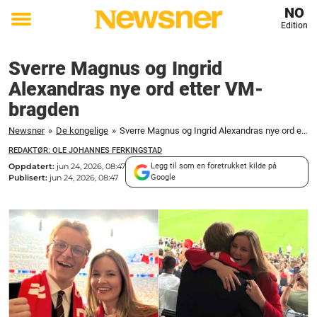
NO
Edition
Toggle
menu
Sverre Magnus og Ingrid
Alexandras nye ord etter VM-
bragden
Newsner
»
De kongelige
»
Sverre Magnus og Ingrid Alexandras nye ord etter VM-bragden
REDAKTØR: OLE JOHANNES FERKINGSTAD
Oppdatert:
jun 24, 2026, 08:47
Legg til som en foretrukket kilde på
Publisert:
jun 24, 2026, 08:47
Google