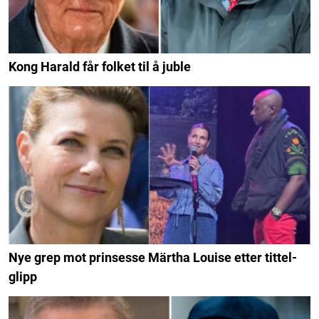
Kong Harald får folket til å juble
Nye grep mot prinsesse Märtha Louise etter tittel-
glipp