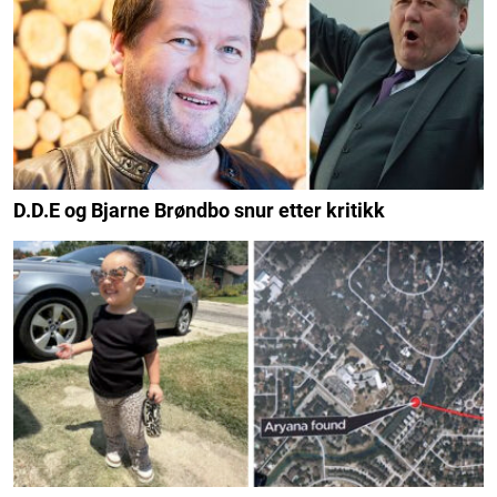
D.D.E og Bjarne Brøndbo snur etter kritikk