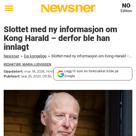
NO
Edition
Toggle
menu
Slottet med ny informasjon om
Kong Harald – derfor ble han
innlagt
Newsner
»
De kongelige
»
Slottet med ny informasjon om Kong Harald – derfor ble han innlagt
REDAKTØR: MARIA LUDVIGSEN
Oppdatert:
mar 18, 2026, 14:41
Legg til som en foretrukket kilde på
Publisert:
sep 25, 2020, 09:36
Google