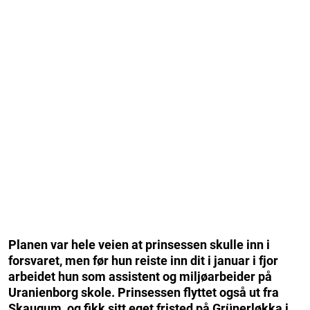
Planen var hele veien at prinsessen skulle inn i
forsvaret, men før hun reiste inn dit i januar i fjor
arbeidet hun som assistent og miljøarbeider på
Uranienborg skole. Prinsessen flyttet også ut fra
Skaugum, og fikk sitt eget fristed på Grünerløkka i