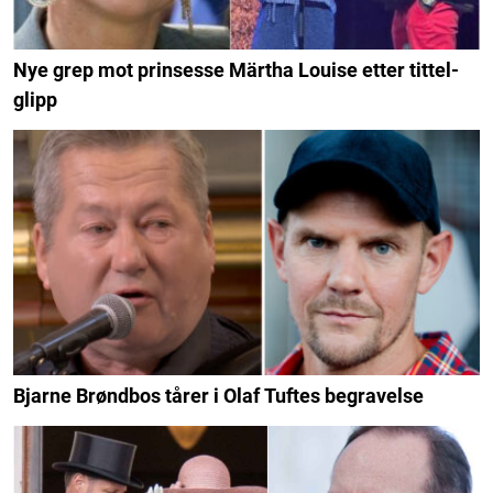
Nye grep mot prinsesse Märtha Louise etter tittel-
glipp
Bjarne Brøndbos tårer i Olaf Tuftes begravelse