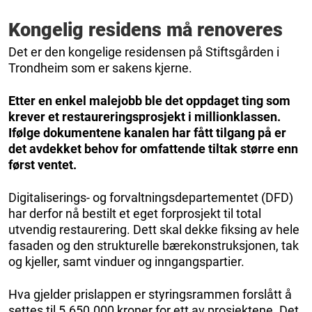
Kongelig residens må renoveres
Det er den kongelige residensen på Stiftsgården i
Trondheim som er sakens kjerne.
Etter en enkel malejobb ble det oppdaget ting som
krever et restaureringsprosjekt i millionklassen.
Ifølge dokumentene kanalen har fått tilgang på er
det avdekket behov for omfattende tiltak større enn
først ventet.
Digitaliserings- og forvaltningsdepartementet (DFD)
har derfor nå bestilt et eget forprosjekt til total
utvendig restaurering. Dett skal dekke fiksing av hele
fasaden og den strukturelle bærekonstruksjonen, tak
og kjeller, samt vinduer og inngangspartier.
Hva gjelder prislappen er styringsrammen forslått å
settes til 5.650.000 kroner for ett av prosjektene. Det