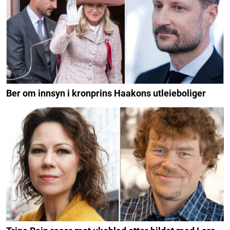
Ber om innsyn i kronprins Haakons utleieboliger