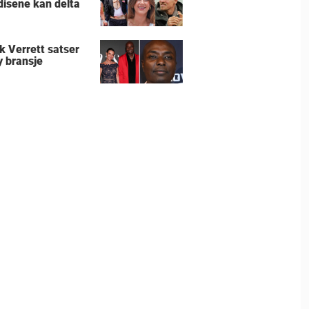
disene kan delta
k Verrett satser
y bransje