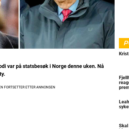
P
Krist
odi var på statsbesøk i Norge denne uken. Nå
ty.
Fjel
reag
prem
Leah
syke
Skal