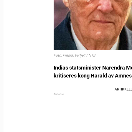
Foto: Fredrik Varfjell / NTB
Indias statsminister Narendra M
kritiseres kong Harald av Amnes