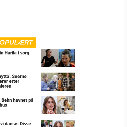
OPULÆRT
in Harila i sorg
lhytta: Seerne
erer etter
ieren
 Behn havnet på
hus
 vi danse: Disse