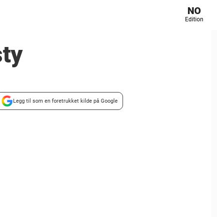
NO
Edition
sty
Legg til som en foretrukket kilde på Google