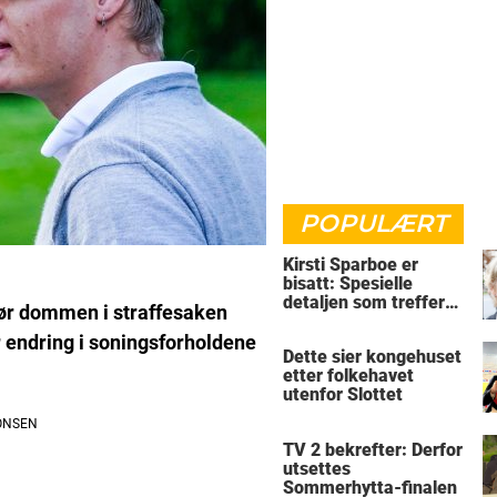
POPULÆRT
Kirsti Sparboe er
bisatt: Spesielle
detaljen som treffer
 før dommen i straffesaken
rett i hjertet
r endring i soningsforholdene
Dette sier kongehuset
etter folkehavet
utenfor Slottet
TV 2 bekrefter: Derfor
utsettes
Sommerhytta-finalen