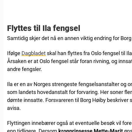
Flyttes til Ila fengsel
Samtidig skjer det nå en annen viktig endring for Borg
Ifølge
Dagbladet
skal han flyttes fra Oslo fengsel til I
Årsaken er at Oslo fengsel står foran rivning, og innsa
andre fengsler.
Ila er en av Norges strengeste fengselsanstalter og
som landets hovedanstalt for forvaring. Her soner fle
dømte innsatte. Forsvareren til Borg Høiby beskriver s
avisa.
Flyttingen innebærer også at eventuelle besøk vil fo
enn tidligere. Dersom
kronprinsesse Mette-Marit
øns