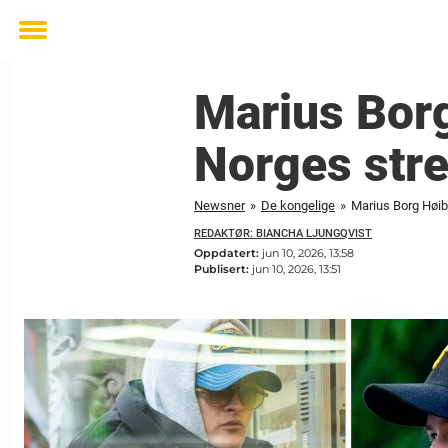
Toggle
menu
Marius Borg 
Norges stre
Newsner
»
De kongelige
»
Marius Borg Høiby
REDAKTØR: BIANCHA LJUNGQVIST
Oppdatert:
jun 10, 2026, 13:58
Publisert:
jun 10, 2026, 13:51