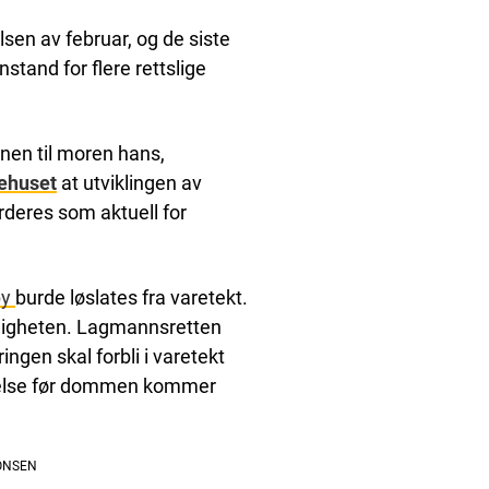
sen av februar, og de siste
stand for flere rettslige
nen til moren hans,
ehuset
at utviklingen av
rderes som aktuell for
by
burde løslates fra varetekt.
ndigheten. Lagmannsretten
ingen skal forbli i varetekt
atelse før dommen kommer