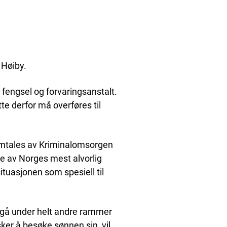
 Høiby.
la fengsel og forvaringsanstalt.
tte derfor må overføres til
 omtales av Kriminalomsorgen
re av Norges mest alvorlig
ituasjonen som spesiell til
regå under helt andre rammer
ker å besøke sønnen sin, vil