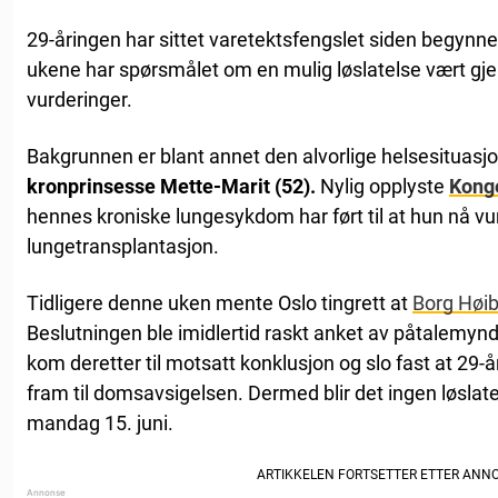
29-åringen har sittet varetektsfengslet siden begynnel
ukene har spørsmålet om en mulig løslatelse vært gjen
vurderinger.
Bakgrunnen er blant annet den alvorlige helsesituasjo
kronprinsesse Mette-Marit (52).
Nylig opplyste
Kong
hennes kroniske lungesykdom har ført til at hun nå vu
lungetransplantasjon.
Tidligere denne uken mente Oslo tingrett at
Borg Høi
Beslutningen ble imidlertid raskt anket av påtalemy
kom deretter til motsatt konklusjon og slo fast at 29-år
fram til domsavsigelsen. Dermed blir det ingen løsl
mandag 15. juni.