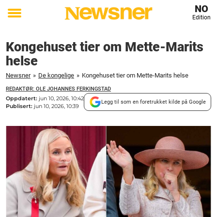
NO
Edition
Toggle
menu
Kongehuset tier om Mette-Marits
helse
Newsner
»
De kongelige
»
Kongehuset tier om Mette-Marits helse
REDAKTØR: OLE JOHANNES FERKINGSTAD
Oppdatert:
jun 10, 2026, 10:42
Legg til som en foretrukket kilde på Google
Publisert:
jun 10, 2026, 10:39