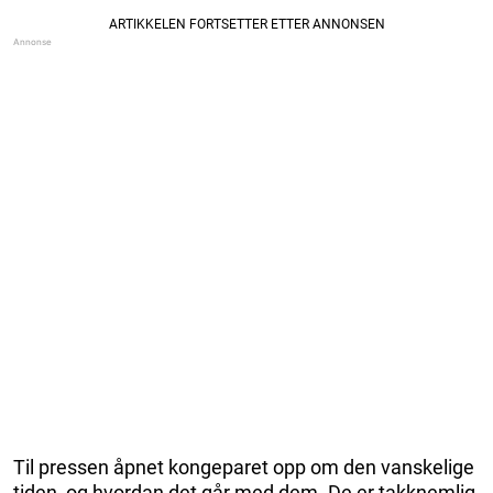
Til pressen åpnet kongeparet opp om den vanskelige
tiden, og hvordan det går med dem. De er takknemlig