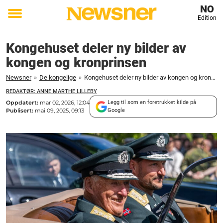
NO
Edition
Toggle
menu
Kongehuset deler ny bilder av
kongen og kronprinsen
Newsner
»
De kongelige
»
Kongehuset deler ny bilder av kongen og kronprinsen
REDAKTØR: ANNE MARTHE LILLEBY
Oppdatert:
mar 02, 2026, 12:04
Legg til som en foretrukket kilde på
Publisert:
mai 09, 2025, 09:13
Google