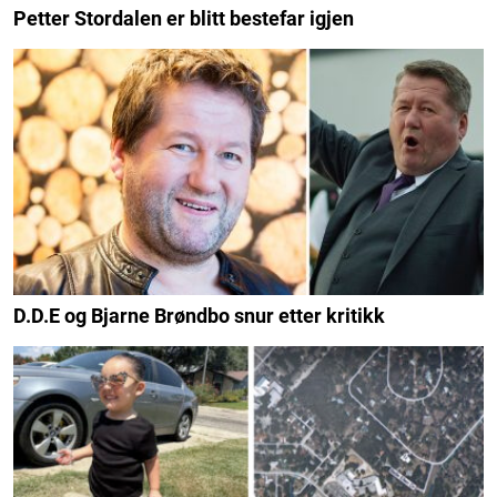
Petter Stordalen er blitt bestefar igjen
D.D.E og Bjarne Brøndbo snur etter kritikk