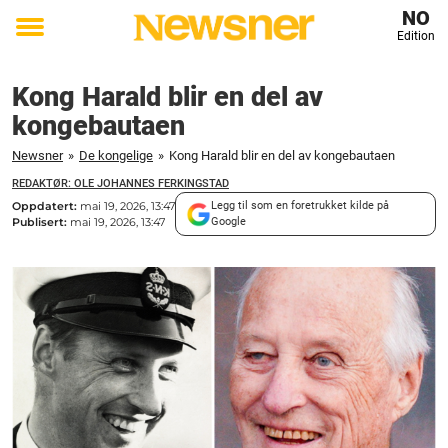
NO
Edition
Toggle
menu
Kong Harald blir en del av
kongebautaen
Newsner
»
De kongelige
»
Kong Harald blir en del av kongebautaen
REDAKTØR: OLE JOHANNES FERKINGSTAD
Oppdatert:
mai 19, 2026, 13:47
Legg til som en foretrukket kilde på
Publisert:
mai 19, 2026, 13:47
Google