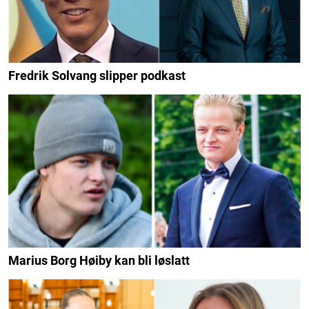
Fredrik Solvang slipper podkast
Marius Borg Høiby kan bli løslatt