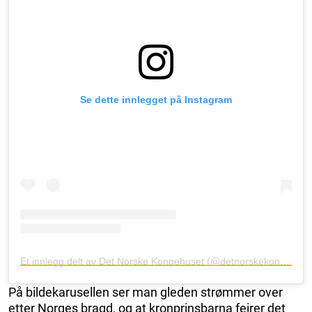
Se dette innlegget på Instagram
Et innlegg delt av Det Norske Kongehuset (@detnorskekongehus)
På bildekarusellen ser man gleden strømmer over
etter Norges bragd, og at kronprinsbarna feirer det