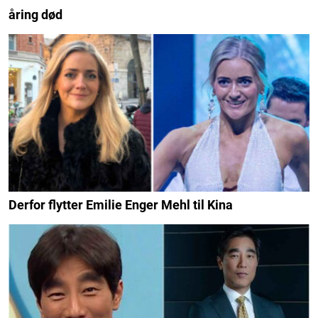
åring død
Derfor flytter Emilie Enger Mehl til Kina