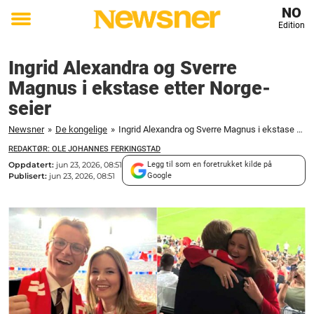
NO
Edition
Toggle
menu
Ingrid Alexandra og Sverre
Magnus i ekstase etter Norge-
seier
Newsner
»
De kongelige
»
Ingrid Alexandra og Sverre Magnus i ekstase etter Norge-seier
REDAKTØR: OLE JOHANNES FERKINGSTAD
Oppdatert:
jun 23, 2026, 08:51
Legg til som en foretrukket kilde på
Publisert:
jun 23, 2026, 08:51
Google