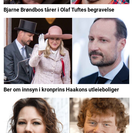
Bjarne Brøndbos tårer i Olaf Tuftes begravelse
Ber om innsyn i kronprins Haakons utleieboliger