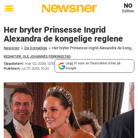
NO
Edition
Toggle
menu
Her bryter Prinsesse Ingrid
Alexandra de kongelige reglene
Newsner
»
De kongelige
»
Her bryter Prinsesse Ingrid Alexandra de kongelige reglene
REDAKTØR: OLE JOHANNES FERKINGSTAD
Oppdatert:
mar 02, 2026, 12:16
Legg til som en foretrukket kilde på
Publisert:
jul 07, 2025, 10:20
Google