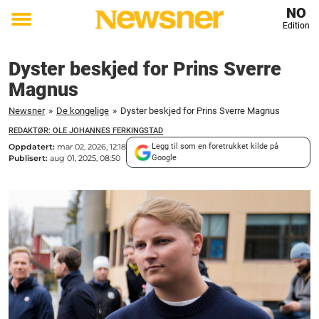
NO
Edition
Toggle
menu
Dyster beskjed for Prins Sverre
Magnus
Newsner
»
De kongelige
»
Dyster beskjed for Prins Sverre Magnus
REDAKTØR: OLE JOHANNES FERKINGSTAD
Oppdatert:
mar 02, 2026, 12:18
Legg til som en foretrukket kilde på
Publisert:
aug 01, 2025, 08:50
Google