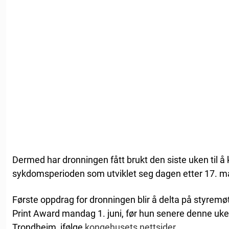
Dermed har dronningen fått brukt den siste uken til 
sykdomsperioden som utviklet seg dagen etter 17. ma
Første oppdrag for dronningen blir å delta på styremøt
Print Award mandag 1. juni, før hun senere denne uken 
Trondheim, ifølge
kongehusets nettsider
.