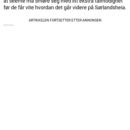
at seerne må smøre seg med litt ekstra tålmodighet
før de får vite hvordan det går videre på Sørlandsheia.