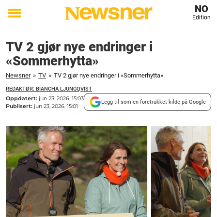
NO
Edition
Toggle
menu
TV 2 gjør nye endringer i
«Sommerhytta»
Newsner
»
TV
»
TV 2 gjør nye endringer i «Sommerhytta»
REDAKTØR: BIANCHA LJUNGQVIST
Oppdatert:
jun 23, 2026, 15:03
Legg til som en foretrukket kilde på Google
Publisert:
jun 23, 2026, 15:01