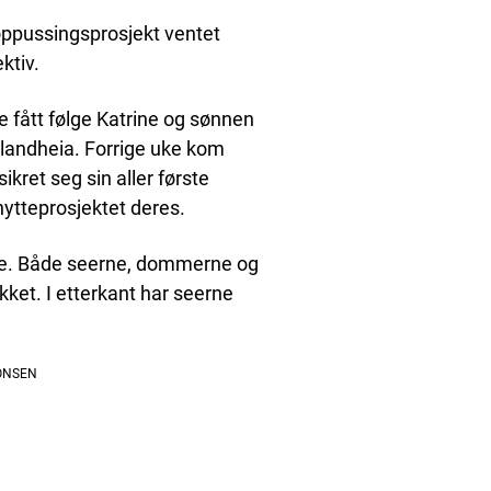
oppussingsprosjekt ventet
ktiv.
e fått følge Katrine og sønnen
landheia. Forrige uke kom
ret seg sin aller første
ytteprosjektet deres.
jule. Både seerne, dommerne og
ikket. I etterkant har seerne