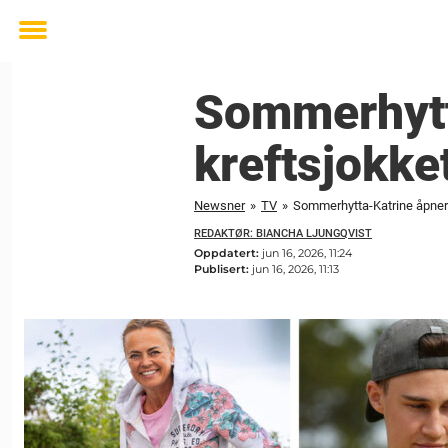
Toggle
menu
Sommerhytt
kreftsjokket
Newsner
»
TV
»
Sommerhytta-Katrine åpner 
REDAKTØR: BIANCHA LJUNGQVIST
Oppdatert:
jun 16, 2026, 11:24
Publisert:
jun 16, 2026, 11:13