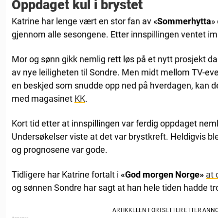
Oppdaget kul i brystet
Katrine har lenge vært en stor fan av «
Sommerhytta
»
gjennom alle sesongene. Etter innspillingen ventet imid
Mor og sønn gikk nemlig rett løs på et nytt prosjekt d
av nye leiligheten til Sondre. Men midt mellom TV-e
en beskjed som snudde opp ned på hverdagen, kan de fo
med magasinet
KK
.
Kort tid etter at innspillingen var ferdig oppdaget nemli
Undersøkelser viste at det var brystkreft. Heldigvis 
og prognosene var gode.
Tidligere har Katrine fortalt i
«God morgen Norge»
at 
og sønnen Sondre har sagt at han hele tiden hadde tro 