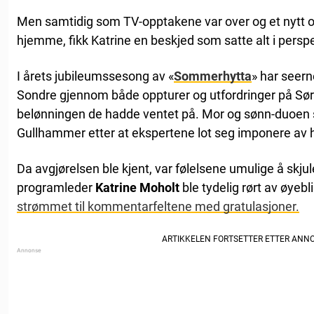
Men samtidig som TV-opptakene var over og et nytt 
hjemme, fikk Katrine en beskjed som satte alt i perspe
I årets jubileumssesong av «
Sommerhytta
» har seern
Sondre gjennom både oppturer og utfordringer på Sør
belønningen de hadde ventet på. Mor og sønn-duoen sik
Gullhammer etter at ekspertene lot seg imponere av h
Da avgjørelsen ble kjent, var følelsene umulige å sk
programleder
Katrine Moholt
ble tydelig rørt av øyebl
strømmet til kommentarfeltene med gratulasjoner.