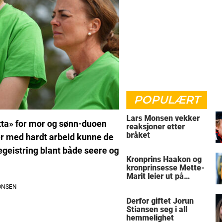
POPULÆRT
Lars Monsen vekker
tta» for mor og sønn-duoen
reaksjoner etter
bråket
ker med hardt arbeid kunne de
begeistring blant både seere og
Kronprins Haakon og
kronprinsesse Mette-
Marit leier ut på
Skaugum
Derfor giftet Jorun
Stiansen seg i all
hemmelighet