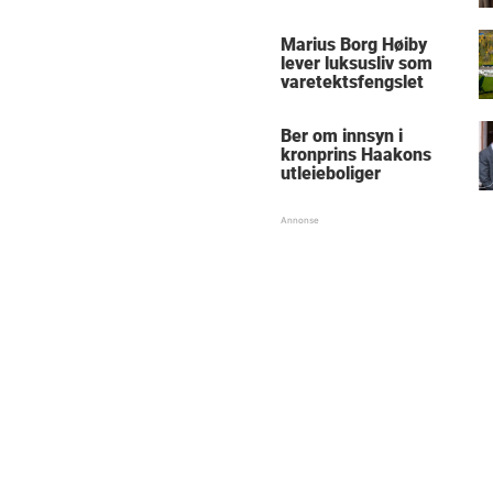
Marius Borg Høiby
lever luksusliv som
varetektsfengslet
Ber om innsyn i
kronprins Haakons
utleieboliger