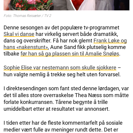
Foto: Thomas Reisæter / TV 2
Denne sesongen av det populære tv-programmet
Skal vi danse
har virkelig servert både dramatikk,
dans og overskrifter. Få har nok glemt
Frank Løke og
hans «nakenstunt»
, Aune Sand fikk plutselig komme
tilbake
før han så ga plassen sin til Amalie Snøløs
.
Sophie Elise var nestemann som skulle sjokkere
–
hun valgte nemlig å trekke seg helt uten forvarsel.
I direktesendingen som fant sted denne lørdagen, var
det til alles store overraskelse Thea Næss som måtte
forlate konkurransen. Tårene begynte å trille
umiddelbart etter at resultatet var annonsert.
I tiden etter har de fleste kommentarfelt på sosiale
medier vært fulle av meninger rundt dette. Det er