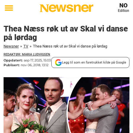
NO
Edition
Toggle
menu
Thea Næss røk ut av Skal vi danse
på lørdag
Newsner
»
TV
»
Thea Næss røk ut av Skal vi danse på lørdag
REDAKTØR: MARIA LUDVIGSEN
Oppdatert:
sep 17, 2025, 15:03
Legg til som en foretrukket kilde på Google
Publisert:
nov 06, 2018, 13:12