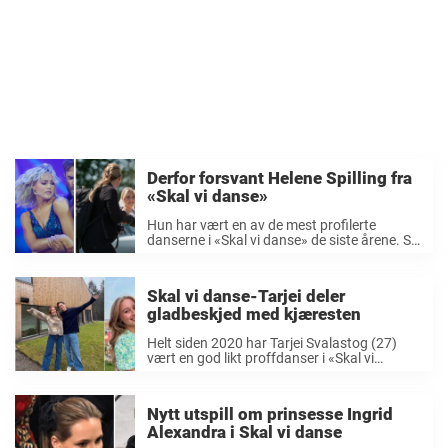
Derfor forsvant Helene Spilling fra
«Skal vi danse»
Hun har vært en av de mest profilerte
danserne i «Skal vi danse» de siste årene. Så
forsvant hun plutselig fra skjermen. Helene
Spilling har de siste årene virkelig etablert
seg som en av Norges ...
Skal vi danse-Tarjei deler
gladbeskjed med kjæresten
Helt siden 2020 har Tarjei Svalastog (27)
vært en god likt proffdanser i «Skal vi
danse» på TV 2. Nå tar han steget videre
med forloveden i forholdet. Gjennom «Skal vi
danse» har han blitt ...
Nytt utspill om prinsesse Ingrid
Alexandra i Skal vi danse