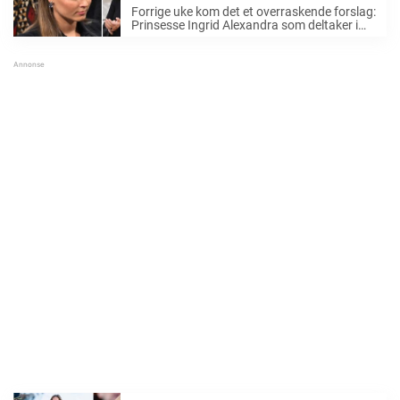
Forrige uke kom det et overraskende forslag:
Prinsesse Ingrid Alexandra som deltaker i
neste sesong av «Skal vi danse». Nå
kommer det et bastant utspill om forslaget.
Det har vært en stor mediestorm mot den ...