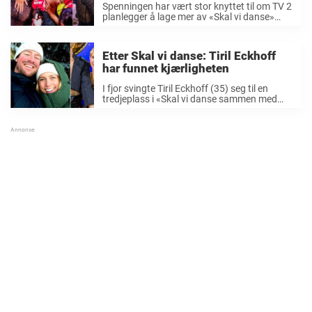
Spenningen har vært stor knyttet til om TV 2
planlegger å lage mer av «Skal vi danse»
etter høstens sesong. Nå bekrefter kanalen
gladnyheten alle har ventet på. I fjor høst
gjorde «Skal vi danse» ...
Etter Skal vi danse: Tiril Eckhoff
har funnet kjærligheten
I fjor svingte Tiril Eckhoff (35) seg til en
tredjeplass i «Skal vi danse sammen med
proffdanser Santino Mirenna (31). Den
tidligere skiskytteren imponerte stort på
dansegulvet, til tross for at hun var i
faresonen ...