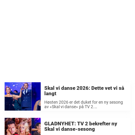
Skal vi danse 2026: Dette vet vi så
langt
Høsten 2026 er det duket for en ny sesong
av «Skal vi danse» på TV 2.
Danseprogrammet har engasjert det norske
folk siden 2006, og utallige kjendiser har
allerede svingt seg over parketten. I høst ...
GLADNYHET: TV 2 bekrefter ny
Skal vi danse-sesong