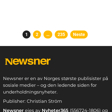
Posts
Side
1
Side
2
…
Side
235
Neste
pagination
Newsner er en av Norges største publisister på
sosiale medier – og den ledende siden for
underholdningsnyheter.
Publisher: Christian Ström
Newsner
eies av
Nyheter365
(556724-1806) og