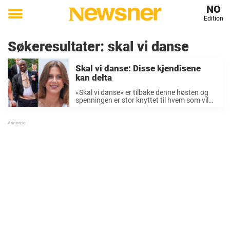
NO
Edition
Toggle
menu
Søkeresultater:
skal vi danse
Skal vi danse: Disse kjendisene
kan delta
«Skal vi danse» er tilbake denne høsten og
spenningen er stor knyttet til hvem som vil
delta i årets sesong. Som vanlig florerer
ryktene, og nå mener Se og Hør at de vet
hvem noen ...