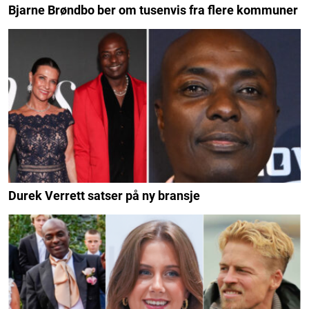
Bjarne Brøndbo ber om tusenvis fra flere kommuner
Durek Verrett satser på ny bransje