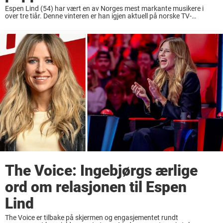
Espen Lind (54) har vært en av Norges mest markante musikere i
over tre tiår. Denne vinteren er han igjen aktuell på norske TV-
skjermer. Først i «Hver gang vi møtes», og nå i mentorstolen i ...
The Voice: Ingebjørgs ærlige
ord om relasjonen til Espen
Lind
The Voice er tilbake på skjermen og engasjementet rundt