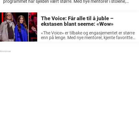
programmet har sjelden vært større. Med nye mentorer i stolene,
etterlengtede comeback og et oppsiktsvekkende høyt nivå blant
deltakerne, har seersuksessen igjen samlet TV-Norge foran skjermen.
...
The Voice: Får alle til å juble –
ekstasen blant seerne: «Wow»
«The Voice» er tilbake og engasjementet er større
enn på lenge. Med nye mentorer, kjente favoritter
og et imponerende høyt nivå blant deltakerne,
har programmet igjen blitt et fast samlingspunkt
for TV-seere over hele landet. ...