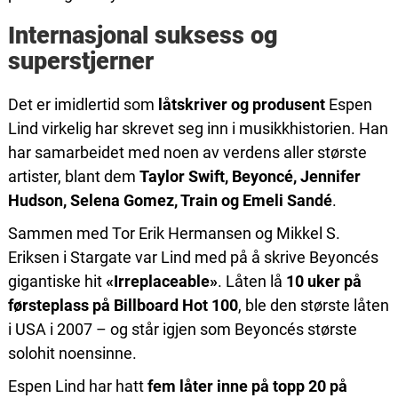
Internasjonal suksess og
superstjerner
Det er imidlertid som
låtskriver og produsent
Espen
Lind virkelig har skrevet seg inn i musikkhistorien. Han
har samarbeidet med noen av verdens aller største
artister, blant dem
Taylor Swift, Beyoncé, Jennifer
Hudson, Selena Gomez, Train og Emeli Sandé
.
Sammen med Tor Erik Hermansen og Mikkel S.
Eriksen i Stargate var Lind med på å skrive Beyoncés
gigantiske hit
«Irreplaceable»
. Låten lå
10 uker på
førsteplass på Billboard Hot 100
, ble den største låten
i USA i 2007 – og står igjen som Beyoncés største
solohit noensinne.
Espen Lind har hatt
fem låter inne på topp 20 på