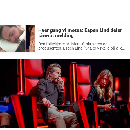
Hver gang vi møtes: Espen Lind deler
tårevåt melding
Den folkekjære artisten, låtskriveren og
produsenten, Espen Lind (54), er virkelig på alles
lepper om dagen. Han er både aktuell i «Hver
gang vi møtes» og «The Voice» på TV 2. I tillegg
til å ...