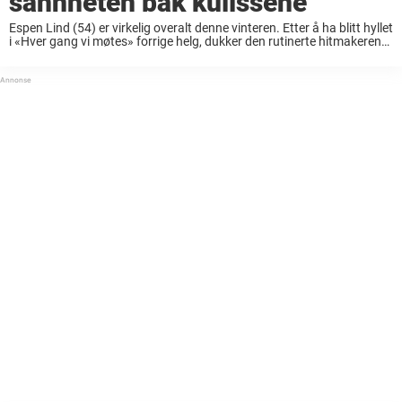
sannheten bak kulissene
Espen Lind (54) er virkelig overalt denne vinteren. Etter å ha blitt hyllet
i «Hver gang vi møtes» forrige helg, dukker den rutinerte hitmakeren
denne uken opp i mentorstolen i «The Voice». Den norske utgaven ...