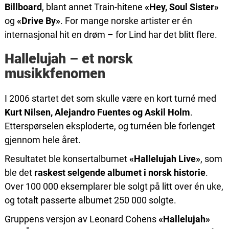
Billboard
, blant annet Train-hitene
«Hey, Soul Sister»
og
«Drive By»
. For mange norske artister er én
internasjonal hit en drøm – for Lind har det blitt flere.
Hallelujah – et norsk
musikkfenomen
I 2006 startet det som skulle være en kort turné med
Kurt Nilsen, Alejandro Fuentes og Askil Holm
.
Etterspørselen eksploderte, og turnéen ble forlenget
gjennom hele året.
Resultatet ble konsertalbumet
«Hallelujah Live»
, som
ble det
raskest selgende albumet i norsk historie
.
Over 100 000 eksemplarer ble solgt på litt over én uke,
og totalt passerte albumet 250 000 solgte.
Gruppens versjon av Leonard Cohens
«Hallelujah»