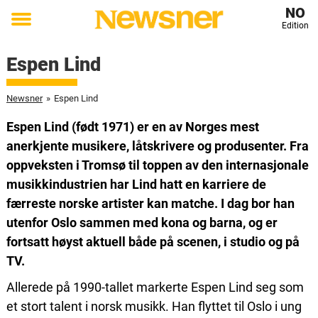
NO
Edition
Toggle
menu
Espen Lind
Newsner
»
Espen Lind
Espen Lind (født 1971) er en av Norges mest
anerkjente musikere, låtskrivere og produsenter. Fra
oppveksten i Tromsø til toppen av den internasjonale
musikkindustrien har Lind hatt en karriere de
færreste norske artister kan matche. I dag bor han
utenfor Oslo sammen med kona og barna, og er
fortsatt høyst aktuell både på scenen, i studio og på
TV.
Allerede på 1990-tallet markerte Espen Lind seg som
et stort talent i norsk musikk. Han flyttet til Oslo i ung