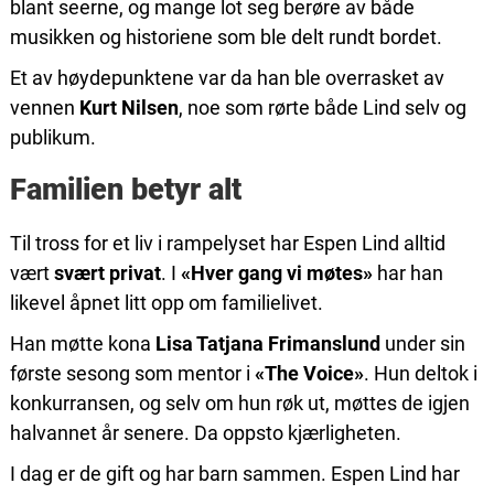
blant seerne, og mange lot seg berøre av både
musikken og historiene som ble delt rundt bordet.
Et av høydepunktene var da han ble overrasket av
vennen
Kurt Nilsen
, noe som rørte både Lind selv og
publikum.
Familien betyr alt
Til tross for et liv i rampelyset har Espen Lind alltid
vært
svært privat
. I
«Hver gang vi møtes»
har han
likevel åpnet litt opp om familielivet.
Han møtte kona
Lisa Tatjana Frimanslund
under sin
første sesong som mentor i
«The Voice»
. Hun deltok i
konkurransen, og selv om hun røk ut, møttes de igjen
halvannet år senere. Da oppsto kjærligheten.
I dag er de gift og har barn sammen. Espen Lind har