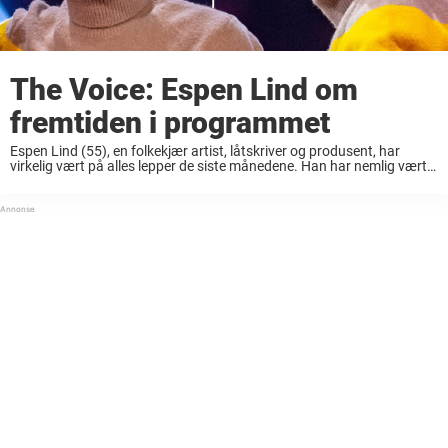
The Voice: Espen Lind om
fremtiden i programmet
Espen Lind (55), en folkekjær artist, låtskriver og produsent, har
virkelig vært på alles lepper de siste månedene. Han har nemlig vært
aktuell i både «Hver gang vi møtes» og «The Voice» på TV 2. ...