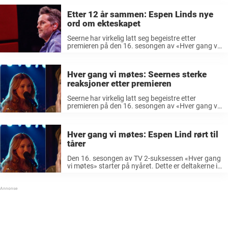
Etter 12 år sammen: Espen Linds nye
ord om ekteskapet
Seerne har virkelig latt seg begeistre etter
premieren på den 16. sesongen av «Hver gang vi
møtes» i helgen. «Hver gang vi møtes» har gått
på TV 2 siden 2012, og har år etter år levert
mange ...
Hver gang vi møtes: Seernes sterke
reaksjoner etter premieren
Seerne har virkelig latt seg begeistre etter
premieren på den 16. sesongen av «Hver gang vi
møtes» i helgen. «Hver gang vi møtes» har gått
på TV 2 siden 2012, og har år etter år levert ...
Hver gang vi møtes: Espen Lind rørt til
tårer
Den 16. sesongen av TV 2-suksessen «Hver gang
vi møtes» starter på nyåret. Dette er deltakerne i
den nye sesongen. «Hver gang vi møtes» har gått
på TV 2 siden 2012, og har år etter år ...