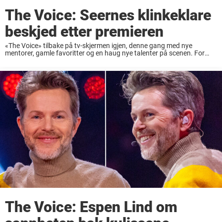
The Voice: Seernes klinkeklare
beskjed etter premieren
«The Voice» tilbake på tv-skjermen igjen, denne gang med nye
mentorer, gamle favoritter og en haug nye talenter på scenen. For
mange TV-seere blir «The Voice» selve startskuddet for TV-året. Siden
debuten i 2012 har ...
The Voice: Espen Lind om