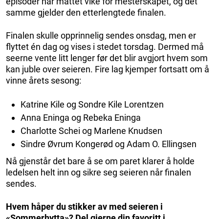
episoder har måttet vike for mesterskapet, og det
samme gjelder den etterlengtede finalen.
Finalen skulle opprinnelig sendes onsdag, men er
flyttet én dag og vises i stedet torsdag. Dermed må
seerne vente litt lenger før det blir avgjort hvem som
kan juble over seieren. Fire lag kjemper fortsatt om å
vinne årets sesong:
Katrine Kile og Sondre Kile Lorentzen
Anna Eninga og Rebeka Eninga
Charlotte Schei og Marlene Knudsen
Sindre Øvrum Kongerød og Adam O. Ellingsen
Nå gjenstår det bare å se om paret klarer å holde
ledelsen helt inn og sikre seg seieren når finalen
sendes.
Hvem håper du stikker av med seieren i
«Sommerhytta»? Del gjerne din favoritt i