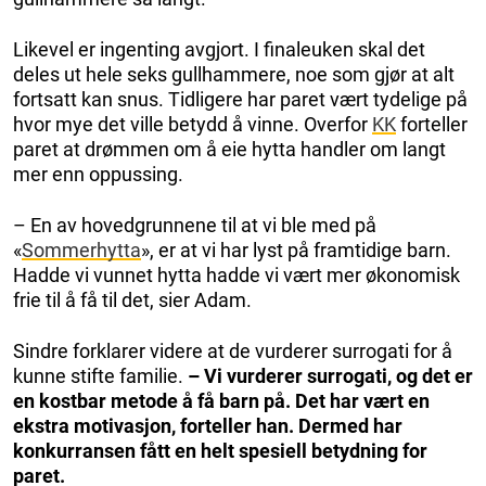
Likevel er ingenting avgjort. I finaleuken skal det
deles ut hele seks gullhammere, noe som gjør at alt
fortsatt kan snus. Tidligere har paret vært tydelige på
hvor mye det ville betydd å vinne. Overfor
KK
forteller
paret at drømmen om å eie hytta handler om langt
mer enn oppussing.
– En av hovedgrunnene til at vi ble med på
«
Sommerhytta
», er at vi har lyst på framtidige barn.
Hadde vi vunnet hytta hadde vi vært mer økonomisk
frie til å få til det, sier Adam.
Sindre forklarer videre at de vurderer surrogati for å
kunne stifte familie.
– Vi vurderer surrogati, og det er
en kostbar metode å få barn på. Det har vært en
ekstra motivasjon, forteller han. Dermed har
konkurransen fått en helt spesiell betydning for
paret.