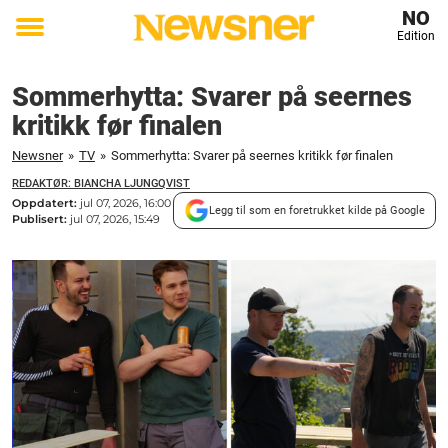
NO
Edition
Toggle
menu
Sommerhytta: Svarer på seernes
kritikk før finalen
Newsner
»
TV
»
Sommerhytta: Svarer på seernes kritikk før finalen
REDAKTØR: BIANCHA LJUNGQVIST
Oppdatert:
jul 07, 2026, 16:00
Legg til som en foretrukket kilde på Google
Publisert:
jul 07, 2026, 15:49