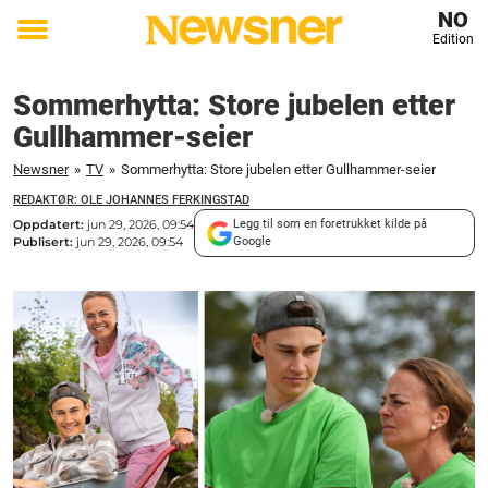
NO
Edition
Toggle
menu
Sommerhytta: Store jubelen etter
Gullhammer-seier
Newsner
»
TV
»
Sommerhytta: Store jubelen etter Gullhammer-seier
REDAKTØR: OLE JOHANNES FERKINGSTAD
Oppdatert:
jun 29, 2026, 09:54
Legg til som en foretrukket kilde på
Publisert:
jun 29, 2026, 09:54
Google