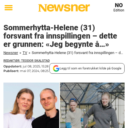
NO
Edition
Toggle
menu
Sommerhytta-Helene (31)
forsvant fra innspillingen – dette
er grunnen: «Jeg begynte å…»
Newsner
»
TV
»
Sommerhytta-Helene (31) forsvant fra innspillingen – dette er grunnen: "Jeg begynte å..."
REDAKTØR: TEODOR SKALSTAD
Oppdatert:
jul 08, 2025, 15:28
Legg til som en foretrukket kilde på Google
Publisert:
mai 07, 2024, 08:25