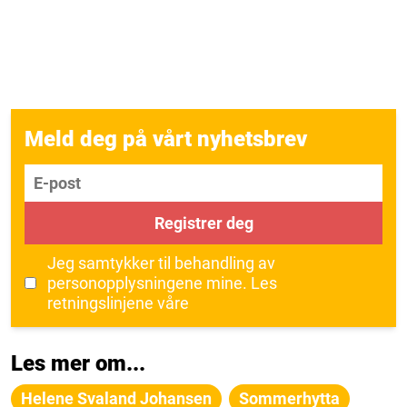
Meld deg på vårt nyhetsbrev
E-post
Registrer deg
Jeg samtykker til behandling av
personopplysningene mine.
Les
retningslinjene våre
Les mer om...
Helene Svaland Johansen
Sommerhytta