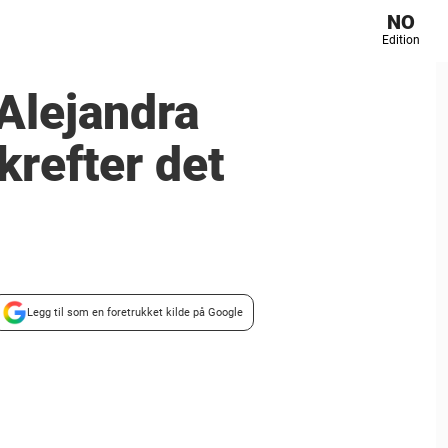
NO
Edition
Alejandra
krefter det
Legg til som en foretrukket kilde på Google