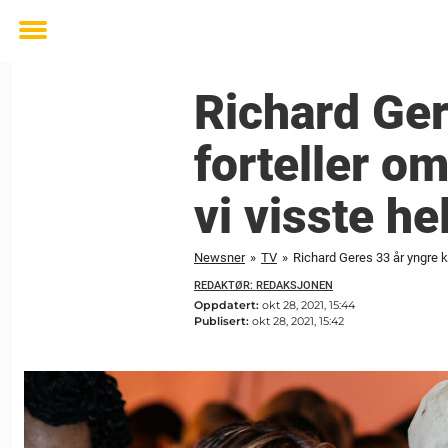
Toggle
menu
Richard Ger
forteller om
vi visste he
Newsner
»
TV
»
Richard Geres 33 år yngre ko
REDAKTØR: REDAKSJONEN
Oppdatert:
okt 28, 2021, 15:44
Publisert:
okt 28, 2021, 15:42