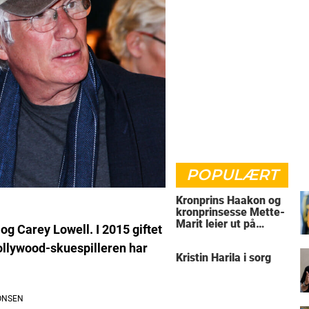
POPULÆRT
Kronprins Haakon og
kronprinsesse Mette-
Marit leier ut på
g Carey Lowell. I 2015 giftet
Skaugum
ollywood-skuespilleren har
Kristin Harila i sorg