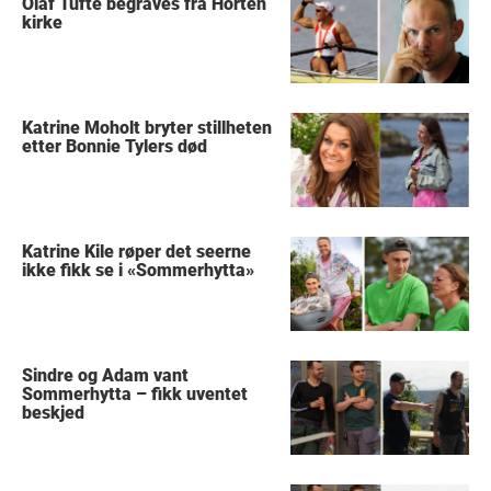
Olaf Tufte begraves fra Horten
kirke
Katrine Moholt bryter stillheten
etter Bonnie Tylers død
Katrine Kile røper det seerne
ikke fikk se i «Sommerhytta»
Sindre og Adam vant
Sommerhytta – fikk uventet
beskjed