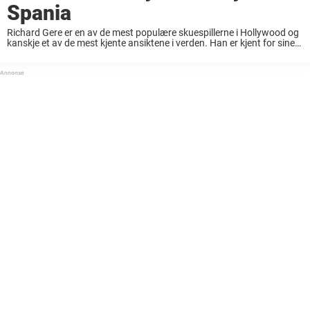
Spania
Richard Gere er en av de mest populære skuespillerne i Hollywood og
kanskje et av de mest kjente ansiktene i verden. Han er kjent for sine
roller i filmer som Pretty Woman og Runaway Bride. ...