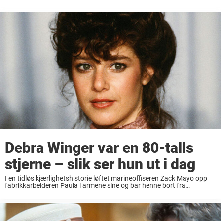
Debra Winger var en 80-talls
stjerne – slik ser hun ut i dag
I en tidløs kjærlighetshistorie løftet marineoffiseren Zack Mayo opp
fabrikkarbeideren Paula i armene sine og bar henne bort fra
arbeidsplassen sin, og fansen ønsket at de var den vakre Debra
Winger. Den legendariske scenen i ...