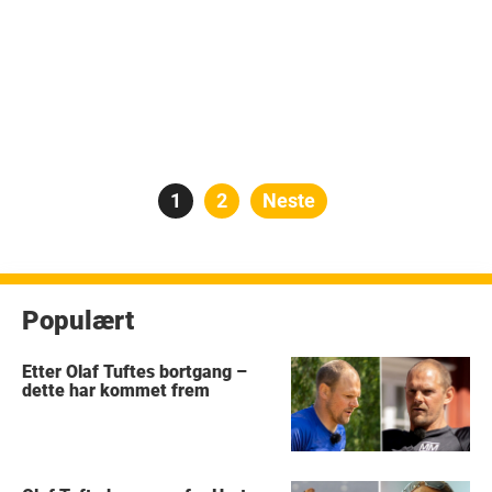
Posts
Side
1
Side
2
Neste
pagination
Populært
Etter Olaf Tuftes bortgang –
dette har kommet frem