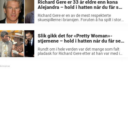
Richard Gere er 33 år eldre enn kona
Alejandra – hold i hatten når du får se
hvordan stjernens kjære ser ut nå
Richard Gere er en av de mest respekterte
skuespillerne i bransjen. Foruten å ha spilt i store
filmproduksjoner har 72-åringen også levd et
veldig hektisk privatliv, etter å ha vært gift tre
ganger og fått ...
Slik gikk det for «Pretty Woman»-
stjernene – hold i hatten når du får se
hvordan de ser ut 31 år senere
Rundt om i hele verden var det mange som falt
pladask for Richard Gere etter at han var med i
den ikoniske filmen «Pretty Woman». I 1990 ble
den en av årets mest lukrative filmer ...