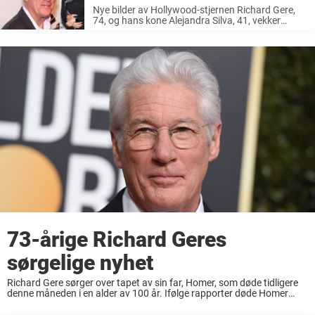
ramaskrik: «Ser ut som barnebarnet
Nye bilder av Hollywood-stjernen Richard Gere,
hans»
74, og hans kone Alejandra Silva, 41, vekker
oppsikt på nettet. Man skulle tro at folk nå er
vant til å lese om kjendiser som ikke følger
normen når ...
73-årige Richard Geres
sørgelige nyhet
Richard Gere sørger over tapet av sin far, Homer, som døde tidligere
denne måneden i en alder av 100 år. Ifølge rapporter døde Homer
Gere, en mangeårig frivillighetsarbeider i Nord-Syracuse, onsdag 1.
mars i Downstate ...