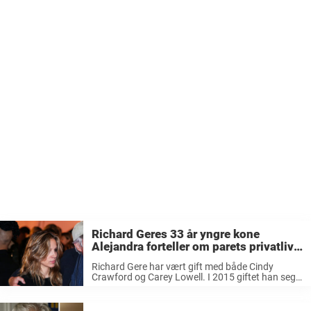
Richard Geres 33 år yngre kone
Alejandra forteller om parets privatliv
– bekrefter det vi visste hele tiden
Richard Gere har vært gift med både Cindy
Crawford og Carey Lowell. I 2015 giftet han seg
med sin tredje kone, Alejandra Silva, som
Hollywood-skuespilleren har kjent siden hun bare
var et barn. Silva – ...