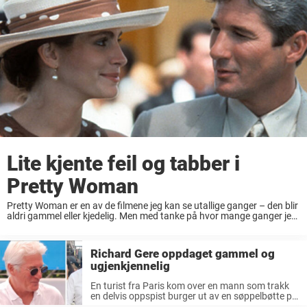
Lite kjente feil og tabber i
Pretty Woman
Pretty Woman er en av de filmene jeg kan se utallige ganger – den blir
aldri gammel eller kjedelig. Men med tanke på hvor mange ganger jeg
har sett den, er det litt overraskende at ...
Richard Gere oppdaget gammel og
ugjenkjennelig
En turist fra Paris kom over en mann som trakk
en delvis oppspist burger ut av en søppelbøtte på
gata i New York. Hun skjønte ikke at det var