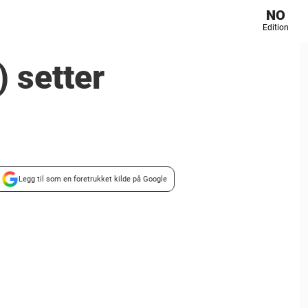
NO
Edition
 setter
Legg til som en foretrukket kilde på Google