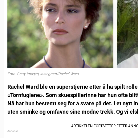
Foto: Getty Images, Instagram/Rachel Ward
Rachel Ward ble en superstjerne etter å ha spilt rol
«Tornfuglene». Som skuespillerinne har hun ofte blitt
Nå har hun bestemt seg for å svare på det. I et nytt i
uten sminke og omfavne sine modne trekk. Og vi els