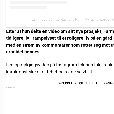
Et innlegg delt av Rachel’s Farm (@rachelwardoffici
Etter at hun delte en video om sitt nye prosjekt, Far
tidligere liv i rampelyset til et roligere liv på en går
med en strøm av kommentarer som rettet seg mot u
arbeidet hennes.
I en oppfølgingsvideo på Instagram tok hun tak i rea
karakteristiske direktehet og rolige selvtillit.