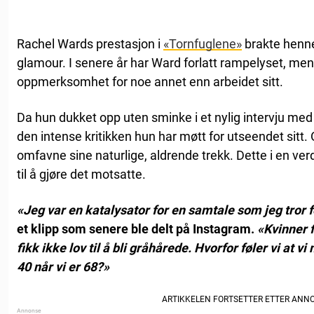
Rachel Wards prestasjon i
«Tornfuglene»
brakte henne
glamour. I senere år har Ward forlatt rampelyset, men 
oppmerksomhet for noe annet enn arbeidet sitt.
Da hun dukket opp uten sminke i et nylig intervju me
den intense kritikken hun har møtt for utseendet sitt.
omfavne sine naturlige, aldrende trekk. Dette i en ve
til å gjøre det motsatte.
«Jeg var en katalysator for en samtale som jeg tror 
et klipp som senere ble delt på Instagram.
«Kvinner f
fikk ikke lov til å bli gråhårede. Hvorfor føler vi at v
40 når vi er 68?»