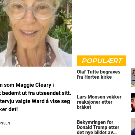
POPULÆRT
Olaf Tufte begraves
fra Horten kirke
len som Maggie Cleary i
 bedømt ut fra utseendet sitt.
Lars Monsen vekker
ntervju valgte Ward å vise seg
reaksjoner etter
bråket
ker det!
Bekymringen for
Donald Trump etter
det nye bildet av