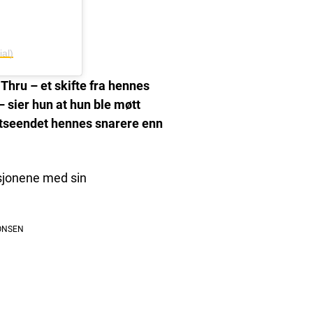
al)
mThru – et skifte fra hennes
d – sier hun at hun ble møtt
tseendet hennes snarere enn
ksjonene med sin