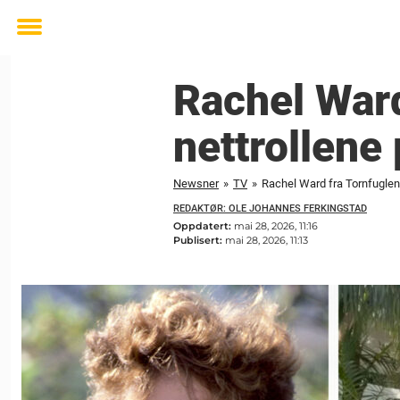
Toggle
menu
Rachel Ward
nettrollene
Newsner
»
TV
»
Rachel Ward fra Tornfuglene
REDAKTØR: OLE JOHANNES FERKINGSTAD
Oppdatert:
mai 28, 2026, 11:16
Publisert:
mai 28, 2026, 11:13