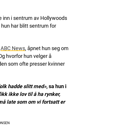
 inn i sentrum av Hollywoods
hun har blitt sentrum for
d
ABC News
, åpnet hun seg om
 Og hvorfor hun velger å
rden som ofte presser kvinner
folk hadde slitt med»
, sa hun i
ikk ikke lov til å ha rynker,
i må late som om vi fortsatt er