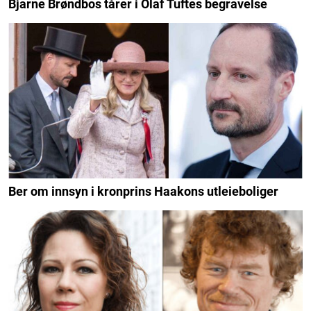
Bjarne Brøndbos tårer i Olaf Tuftes begravelse
Ber om innsyn i kronprins Haakons utleieboliger