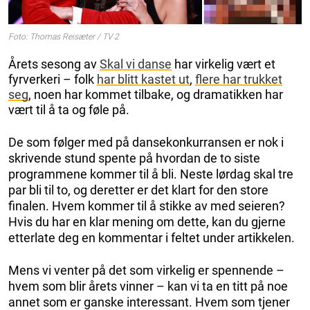
Foto: Thomas Reisæter / TV 2
Årets sesong av
Skal vi danse
har virkelig vært et
fyrverkeri – folk
har blitt kastet ut
,
flere har trukket
seg
, noen har kommet tilbake, og dramatikken har
vært til å ta og føle på.
De som følger med på dansekonkurransen er nok i
skrivende stund spente på hvordan de to siste
programmene kommer til å bli. Neste lørdag skal tre
par bli til to, og deretter er det klart for den store
finalen. Hvem kommer til å stikke av med seieren?
Hvis du har en klar mening om dette, kan du gjerne
etterlate deg en kommentar i feltet under artikkelen.
Mens vi venter på det som virkelig er spennende –
hvem som blir årets vinner – kan vi ta en titt på noe
annet som er ganske interessant. Hvem som tjener