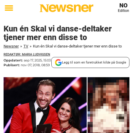
NO
Edition
Toggle
menu
Kun én Skal vi danse-deltaker
tjener mer enn disse to
Newsner
»
TV
»
Kun én Skal vi danse-deltaker tjener mer enn disse to
REDAKTØR: MARIA LUDVIGSEN
Oppdatert:
sep 17, 2025, 15:03
Legg til som en foretrukket kilde på Google
Publisert:
nov 07, 2018, 08:59