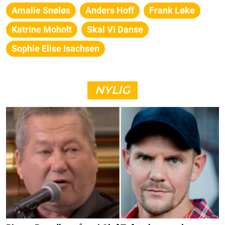
Amalie Snøløs
Anders Hoff
Frank Løke
Katrine Moholt
Skal Vi Danse
Sophie Elise Isachsen
NYLIG