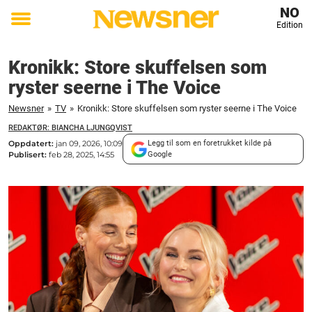
NO
Edition
Toggle
menu
Kronikk: Store skuffelsen som
ryster seerne i The Voice
Newsner
»
TV
»
Kronikk: Store skuffelsen som ryster seerne i The Voice
REDAKTØR: BIANCHA LJUNGQVIST
Oppdatert:
jan 09, 2026, 10:09
Legg til som en foretrukket kilde på
Publisert:
feb 28, 2025, 14:55
Google