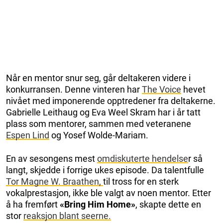
Når en mentor snur seg, går deltakeren videre i
konkurransen. Denne vinteren har
The Voice
hevet
nivået med imponerende opptredener fra deltakerne.
Gabrielle Leithaug og Eva Weel Skram har i år tatt
plass som mentorer, sammen med veteranene
Espen Lind
og Yosef Wolde-Mariam.
En av sesongens mest
omdiskuterte hendelse
r så
langt, skjedde i forrige ukes episode. Da talentfulle
Tor Magne W. Braathen,
til tross for en sterk
vokalprestasjon, ikke ble valgt av noen mentor. Etter
å ha fremført
«Bring Him Home»
, skapte dette en
stor
reaksjon blant seerne.