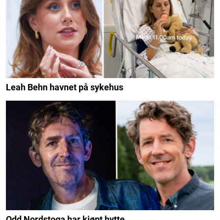
Leah Behn havnet på sykehus
Odd Nordstoga har kjøpt hytte