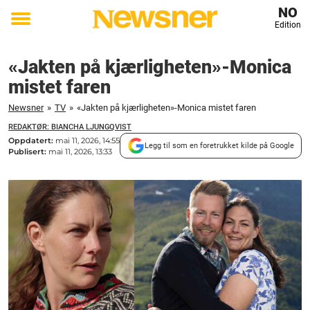
NO
Edition
Toggle
menu
«Jakten på kjærligheten»-Monica
mistet faren
Newsner
»
TV
»
«Jakten på kjærligheten»-Monica mistet faren
REDAKTØR: BIANCHA LJUNGQVIST
Oppdatert:
mai 11, 2026, 14:55
Legg til som en foretrukket kilde på Google
Publisert:
mai 11, 2026, 13:33