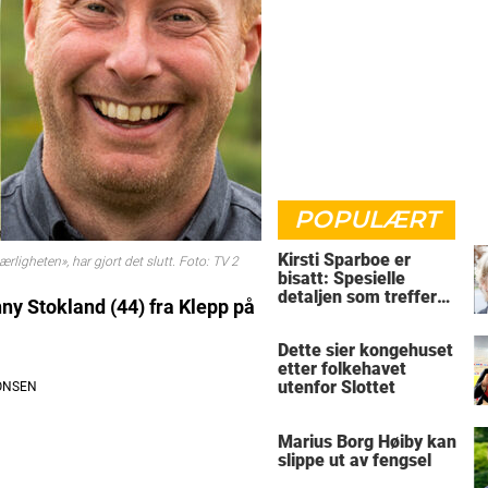
POPULÆRT
Kirsti Sparboe er
ligheten», har gjort det slutt. Foto: TV 2
bisatt: Spesielle
detaljen som treffer
nny Stokland (44) fra Klepp på
rett i hjertet
Dette sier kongehuset
etter folkehavet
utenfor Slottet
Marius Borg Høiby kan
slippe ut av fengsel