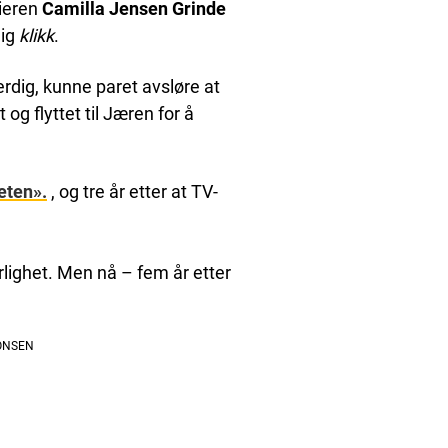
rieren
Camilla Jensen Grinde
lig
klikk
.
erdig, kunne paret avsløre at
og flyttet til Jæren for å
eten».
, og tre år etter at TV-
jærlighet. Men nå – fem år etter