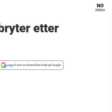
NO
Edition
ryter etter
Legg til som en foretrukket kilde på Google