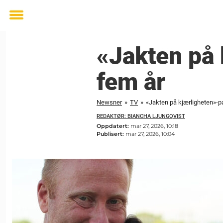
Toggle
menu
«Jakten på 
fem år
Newsner
»
TV
»
«Jakten på kjærligheten»-pa
REDAKTØR: BIANCHA LJUNGQVIST
Oppdatert:
mar 27, 2026, 10:18
Publisert:
mar 27, 2026, 10:04