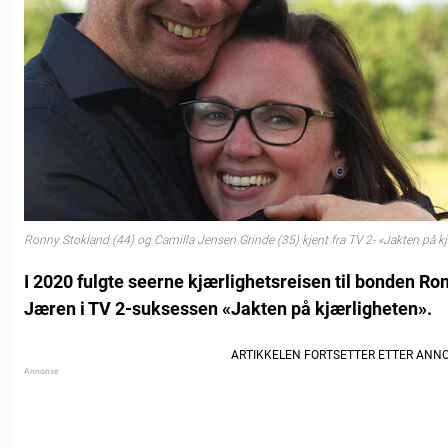
Ronny Stokland (44) og Camilla Jensen Grinde (35) kjent fra TV 2- «Jakten på kjær
I 2020 fulgte seerne kjærlighetsreisen til bonden Ro
Jæren i TV 2-suksessen «Jakten på kjærligheten».