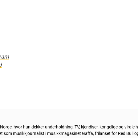
team
d
orge, hvor hun dekker underholdning, TV, kjendiser, kongelige og virale h
bet som musikkjournalist i musikkmagasinet Gaffa, frilanset for Red Bull og