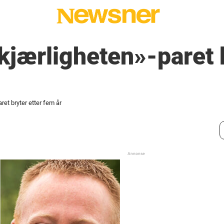
kjærligheten»-paret b
ret bryter etter fem år