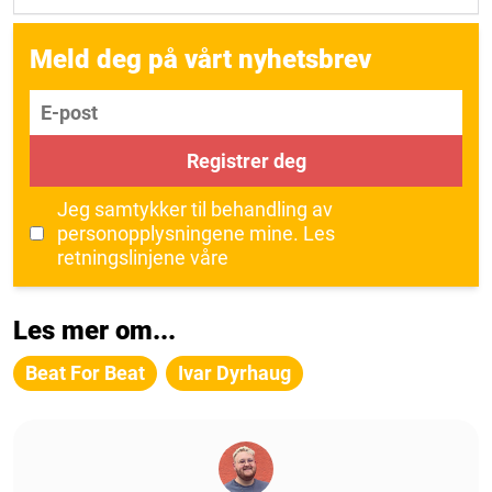
Meld deg på vårt nyhetsbrev
E-post
Registrer deg
Jeg samtykker til behandling av
personopplysningene mine.
Les
retningslinjene våre
Les mer om...
Beat For Beat
Ivar Dyrhaug