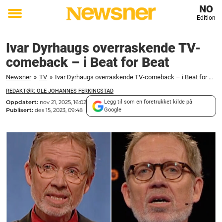
NO
Edition
Toggle
menu
Ivar Dyrhaugs overraskende TV-
comeback – i Beat for Beat
Newsner
»
TV
»
Ivar Dyrhaugs overraskende TV-comeback – i Beat for Beat
REDAKTØR: OLE JOHANNES FERKINGSTAD
Oppdatert:
nov 21, 2025, 16:02
Legg til som en foretrukket kilde på
Publisert:
des 15, 2023, 09:48
Google