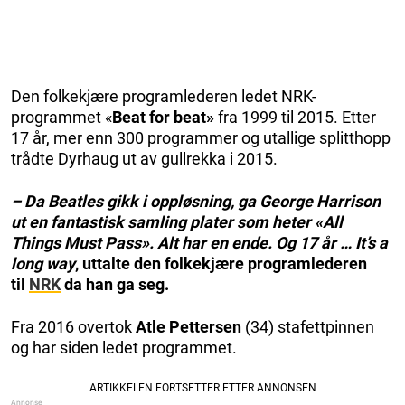
Den folkekjære programlederen ledet NRK-
programmet «
Beat for beat»
fra 1999 til 2015. Etter
17 år, mer enn 300 programmer og utallige splitthopp
trådte Dyrhaug ut av gullrekka i 2015.
– Da Beatles gikk i oppløsning, ga George Harrison
ut en fantastisk samling plater som heter «All
Things Must Pass». Alt har en ende. Og 17 år … It’s a
long way
, uttalte den folkekjære programlederen
til
NRK
da han ga seg.
Fra 2016 overtok
Atle Pettersen
(34) stafettpinnen
og har siden ledet programmet.