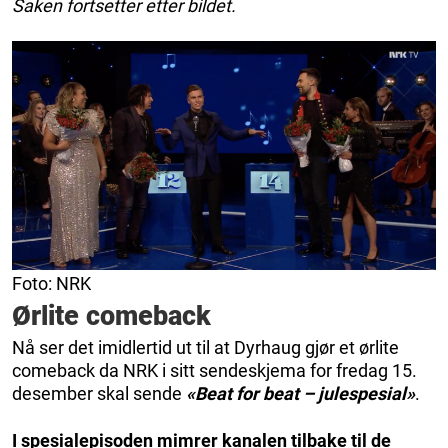
Saken fortsetter etter bildet.
Foto: NRK
Ørlite comeback
Nå ser det imidlertid ut til at Dyrhaug gjør et ørlite
comeback da NRK i sitt sendeskjema for fredag 15.
desember skal sende
«Beat for beat – julespesial»
.
I spesialepisoden mimrer kanalen tilbake til de