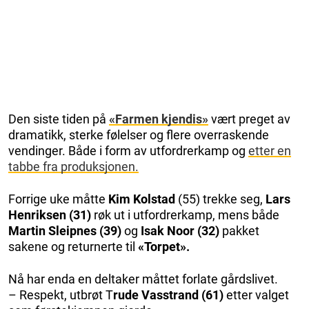
Den siste tiden på
«Farmen kjendis»
vært preget av
dramatikk, sterke følelser og flere overraskende
vendinger. Både i form av utfordrerkamp og
etter en
tabbe fra produksjonen.
Forrige uke måtte
Kim Kolstad
(55) trekke seg,
Lars
Henriksen (31)
røk ut i utfordrerkamp, mens både
Martin Sleipnes (39)
og
Isak Noor (32)
pakket
sakene og returnerte til
«Torpet».
Nå har enda en deltaker måttet forlate gårdslivet.
– Respekt, utbrøt T
rude Vasstrand (61)
etter valget