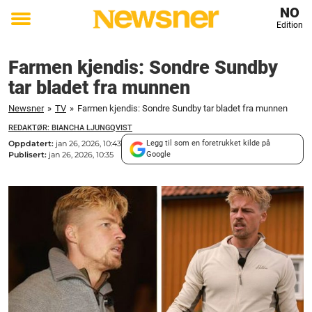
NO
Edition
Toggle
menu
Farmen kjendis: Sondre Sundby
tar bladet fra munnen
Newsner
»
TV
»
Farmen kjendis: Sondre Sundby tar bladet fra munnen
REDAKTØR: BIANCHA LJUNGQVIST
Oppdatert:
jan 26, 2026, 10:43
Legg til som en foretrukket kilde på
Publisert:
jan 26, 2026, 10:35
Google