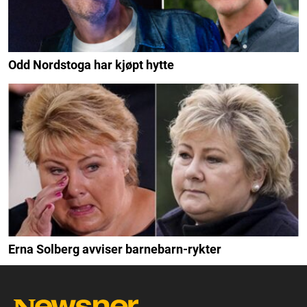
Odd Nordstoga har kjøpt hytte
Erna Solberg avviser barnebarn-rykter