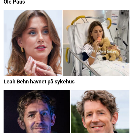
Ole Paus
Leah Behn havnet på sykehus