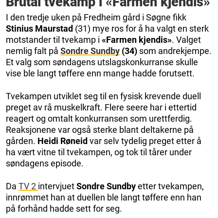
Brutal tvekamp i «Farmen kjendis»
I den tredje uken på Fredheim gård i Søgne fikk
Stinius Maurstad
(31) mye ros for å ha valgt en sterk
motstander til tvekamp i
«Farmen kjendis»
. Valget
nemlig falt på
Sondre Sundby
(34)
som andrekjempe.
Et valg som søndagens utslagskonkurranse skulle
vise ble langt tøffere enn mange hadde forutsett.
Tvekampen utviklet seg til en fysisk krevende duell
preget av rå muskelkraft. Flere seere har i ettertid
reagert og omtalt konkurransen som urettferdig.
Reaksjonene var også sterke blant deltakerne på
gården.
Heidi Røneid
var selv tydelig preget etter å
ha vært vitne til tvekampen, og tok til tårer under
søndagens episode.
Da
TV 2
intervjuet
Sondre Sundby
etter tvekampen,
innrømmet han at duellen ble langt tøffere enn han
på forhånd hadde sett for seg.