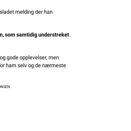
esladet melding der han
ten, som samtidig understreket
e og gode opplevelser, men
 for ham selv og de nærmeste