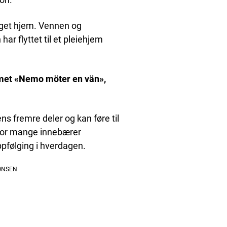
 eget hjem. Vennen og
 har flyttet til et pleiehjem
mmet «Nemo möter en vän»,
 fremre deler og kan føre til
 For mange innebærer
pfølging i hverdagen.