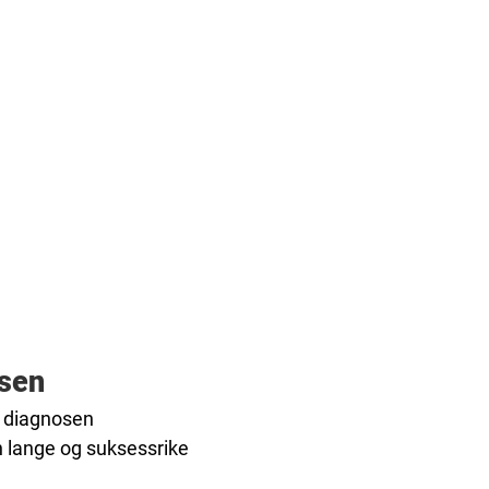
osen
t diagnosen
n lange og suksessrike