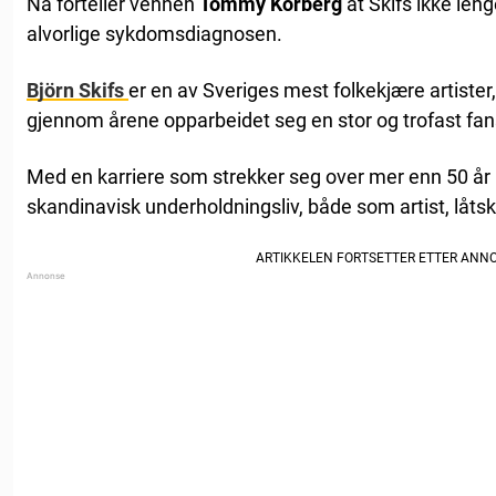
Nå forteller vennen
Tommy Körberg
at Skifs ikke len
alvorlige sykdomsdiagnosen.
Björn Skifs
er en av Sveriges mest folkekjære artiste
gjennom årene opparbeidet seg en stor og trofast fan
Med en karriere som strekker seg over mer enn 50 år 
skandinavisk underholdningsliv, både som artist, låtskr