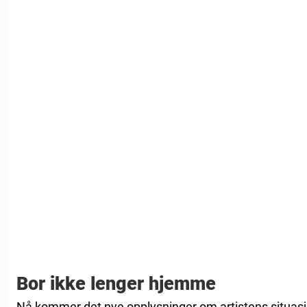
Bor ikke lenger hjemme
Nå kommer det nye opplysninger om artistens situasj