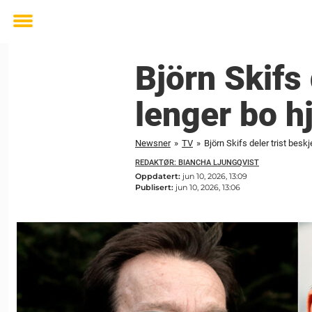
Toggle
menu
Björn Skifs 
lenger bo 
Newsner
»
TV
»
Björn Skifs deler trist bes
REDAKTØR: BIANCHA LJUNGQVIST
Oppdatert:
jun 10, 2026, 13:09
Publisert:
jun 10, 2026, 13:06