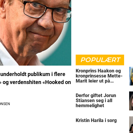
POPULÆRT
Kronprins Haakon og
 underholdt publikum i flere
kronprinsesse Mette-
Marit leier ut på
a» og verdenshiten «Hooked on
Skaugum
Derfor giftet Jorun
Stiansen seg i all
hemmelighet
Kristin Harila i sorg