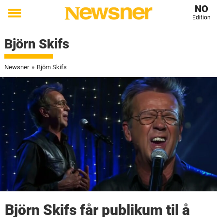
NO
Edition
Toggle
menu
Björn Skifs
Newsner
»
Björn Skifs
Björn Skifs får publikum til å