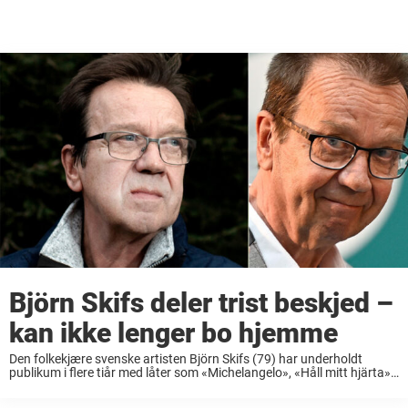
Björn Skifs deler trist beskjed –
kan ikke lenger bo hjemme
Den folkekjære svenske artisten Björn Skifs (79) har underholdt
publikum i flere tiår med låter som «Michelangelo», «Håll mitt hjärta»
og verdenshiten «Hooked on a Feeling». Nå forteller vennen Tommy
Körberg at Skifs ikke lenger ...