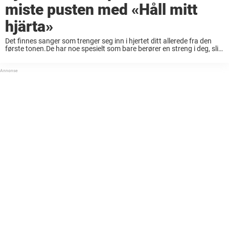
miste pusten med «Håll mitt
hjärta»
Det finnes sanger som trenger seg inn i hjertet ditt allerede fra den
første tonen.De har noe spesielt som bare berører en streng i deg, slik
at du får gåsehud eller frysninger hver gang du ...