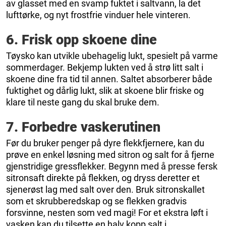
av glasset med en svamp fuktet i saltvann, la det
lufttørke, og nyt frostfrie vinduer hele vinteren.
6. Frisk opp skoene dine
Tøysko kan utvikle ubehagelig lukt, spesielt på varme
sommerdager. Bekjemp lukten ved å strø litt salt i
skoene dine fra tid til annen. Saltet absorberer både
fuktighet og dårlig lukt, slik at skoene blir friske og
klare til neste gang du skal bruke dem.
7. Forbedre vaskerutinen
Før du bruker penger på dyre flekkfjernere, kan du
prøve en enkel løsning med sitron og salt for å fjerne
gjenstridige gressflekker. Begynn med å presse fersk
sitronsaft direkte på flekken, og dryss deretter et
sjenerøst lag med salt over den. Bruk sitronskallet
som et skrubberedskap og se flekken gradvis
forsvinne, nesten som ved magi! For et ekstra løft i
vasken kan du tilsette en halv kopp salt i