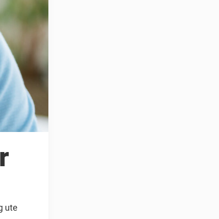
r
g ute