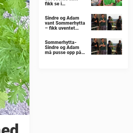
fikk se i
«Sommerhytta»
Sindre og Adam
vant Sommerhytta
– fikk uventet
beskjed
Sommerhytta-
Sindre og Adam
må pusse opp på
nytt
med