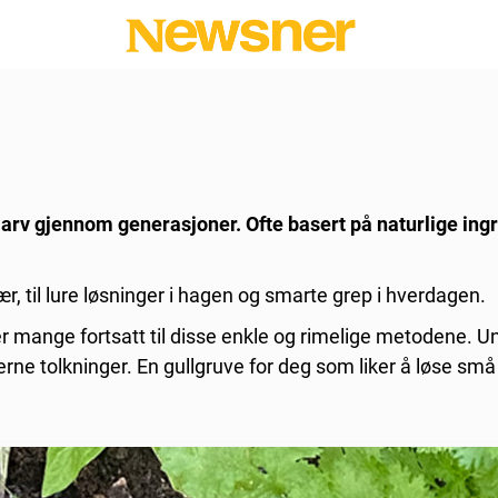
i arv gjennom generasjoner. Ofte basert på naturlige ing
lær, til lure løsninger i hagen og smarte grep i hverdagen.
ger mange fortsatt til disse enkle og rimelige metodene. 
rne tolkninger. En gullgruve for deg som liker å løse små