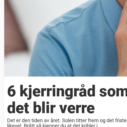
6 kjerringråd som 
det blir verre
Det er den tiden av året. Solen titter frem og det frist
likevel. Brått så kjenner du at det kribler i ...