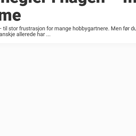
mme
l stor frustrasjon for mange hobbygartnere. Men før du ty
anskje allerede har ...