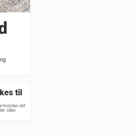
d
 og
kes til
kke hvordan det
er. Ulike