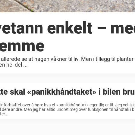
øvetann enkelt – me
hjemme
erede se at hagen våkner til liv. Men i tillegg til planter
 hel del ...
te skal «panikkhåndtaket» i bilen bru
lir forbløffet over å høre hva et «panikkhåndtak» egentlig er til. Jeg vet i
 dere andre. Men jeg har alltid undret meg over funksjonen til håndtak i bil
er ...