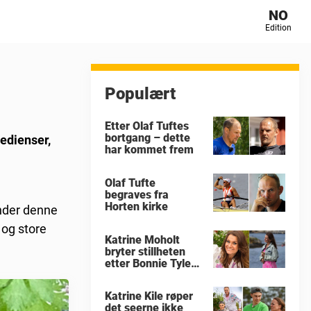
NO
Edition
Populært
Etter Olaf Tuftes
bortgang – dette
redienser,
har kommet frem
Olaf Tufte
begraves fra
Horten kirke
Under denne
 og store
Katrine Moholt
bryter stillheten
etter Bonnie Tylers
død
Katrine Kile røper
det seerne ikke