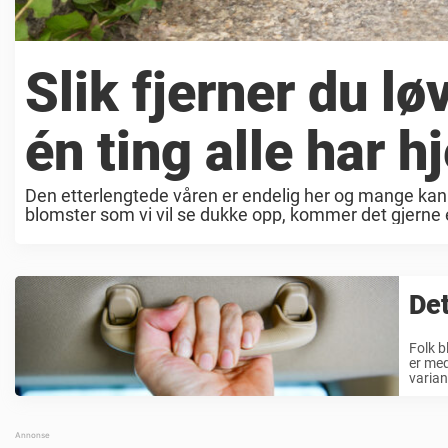
Slik fjerner du l
én ting alle har 
Den etterlengtede våren er endelig her og mange kan all
blomster som vi vil se dukke opp, kommer det gjerne en
Det
Folk b
er med
variant