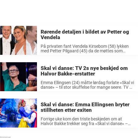
Rørende detaljen i bildet av Petter og
Vendela
På privaten fant Vendela Kirsebom (58) lykken
med Petter Pilgaard (45) da de møttes som
deltakere i «Farmen kjendis» sommeren 2016.
Etter å ha offentliggjort forholdet i starten av
2017, rett etter at programmet ble ...
Skal vi danse: TV 2s nye beskjed om
Halvor Bakke-erstatter
Emma Ellingsen (24) måtte lørdag forlate «Skal vi
danse» – til stor skuffelse for mange seere. TV 2-
programmet fortsetter å engasjere det norske
folk, og helgens sending bød som vanlig på
glitter, musikk og dans ...
Skal vi danse: Emma Ellingsen bryter
stillheten etter exiten
Forrige uke kom den triste beskjeden om at
Halvor Bakke trekker seg fra «Skal vi danse» –
bare to uker inn i årets sesong. Men dansen
måtte gå videre, og lørdag var det klart for ...