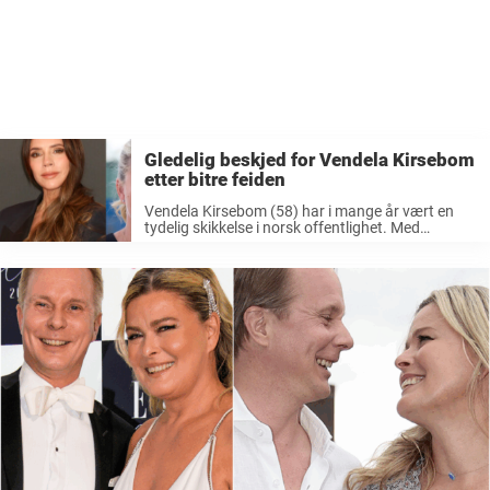
Gledelig beskjed for Vendela Kirsebom
etter bitre feiden
Vendela Kirsebom (58) har i mange år vært en
tydelig skikkelse i norsk offentlighet. Med
bakgrunn som en av landets mest profilerte
modeller, har hun bygd en solid karriere som også
strekker seg langt utover Norges ...