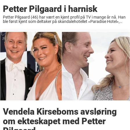
Petter Pilgaard i harnisk
Petter Pilgaard (46) har vært en kjent profil på TV i mange år nå. Han
ble først kjent som deltaker på skandalehotellet «Paradise Hotel»,
men har siden etablert seg som et folkekjært ansikt blant det ...
Vendela Kirseboms avsløring
om ekteskapet med Petter