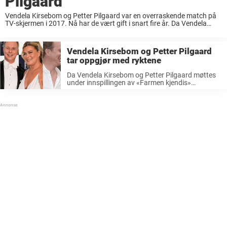
Pilgaard
Vendela Kirsebom og Petter Pilgaard var en overraskende match på
TV-skjermen i 2017. Nå har de vært gift i snart fire år. Da Vendela
Kirsebom og Petter Pilgaard møttes under innspillingen av «Farmen
kjendis» sommeren ...
Vendela Kirsebom og Petter Pilgaard
tar oppgjør med ryktene
Da Vendela Kirsebom og Petter Pilgaard møttes
under innspillingen av «Farmen kjendis»
sommeren 2016, oppsto det raskt en spesiell
kjemi. Året etter bekreftet Vendela Kirsebom og
Petter Pilgaard forholdet. Siden den gang har de
vært ...