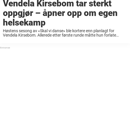
Vendela Kirsebom tar sterkt
oppgjør – åpner opp om egen
helsekamp
Høstens sesong av «Skal vi danse» ble kortere enn planlagt for
Vendela Kirsebom. Allerede etter første runde måtte hun forlate
konkurransen. Riktignok etter å ha blitt stemt ut av seerne, slik hun
selv nøkternt beskriver ...