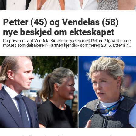
Petter (45) og Vendelas (58)
nye beskjed om ekteskapet
På privaten fant Vendela Kirsebom lykken med Petter Pilgaard da de
møttes som deltakere i «Farmen kjendis» sommeren 2016. Etter å ha
offentliggjort forholdet i starten av 2017, rett etter at programmet ble
sendt på ...