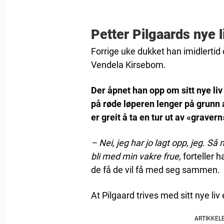
Petter Pilgaards nye l
Forrige uke dukket han imidlerti
Vendela Kirsebom.
Der åpnet han opp om sitt nye liv 
på røde løperen lenger på grunn a
er greit å ta en tur ut av «graver
– Nei, jeg har jo lagt opp, jeg. Så
bli med min vakre frue,
forteller h
de få de vil få med seg sammen.
At Pilgaard trives med sitt nye liv