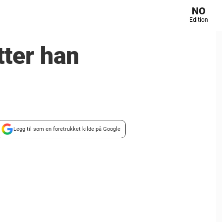
NO
Edition
tter han
Legg til som en foretrukket kilde på Google