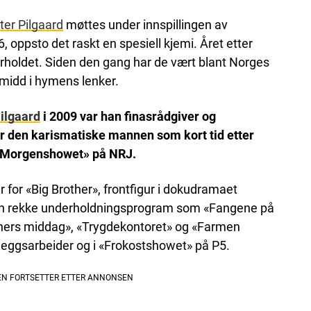
ter Pilgaard
møttes under innspillingen av
oppsto det raskt en spesiell kjemi. Året etter
orholdet. Siden den gang har de vært blant Norges
smidd i hymens lenker.
Pilgaard
i 2009 var han finasrådgiver og
for den karismatiske mannen som kort tid etter
 «Morgenshowet» på NRJ.
r for «Big Brother», frontfigur i dokudramaet
 i en rekke underholdningsprogram som «Fangene på
jerners middag», «Trygdekontoret» og «Farmen
nleggsarbeider og i «Frokostshowet» på P5.