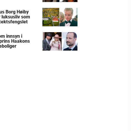
us Borg Høiby
r luksusliv som
tektsfengslet
om innsyn i
prins Haakons
eboliger