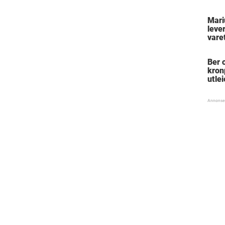
Mari
leve
vare
Ber 
kron
utlei