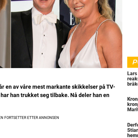
P
Lars
reak
bråk
 år en av våre mest markante skikkelser på TV-
ar han trukket seg tilbake. Nå deler han en
Kron
kron
Marit
Ska
Derf
Stian
hemm