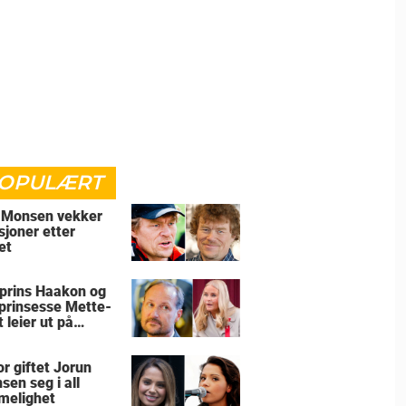
OPULÆRT
 Monsen vekker
sjoner etter
et
prins Haakon og
prinsesse Mette-
 leier ut på
ugum
or giftet Jorun
sen seg i all
elighet