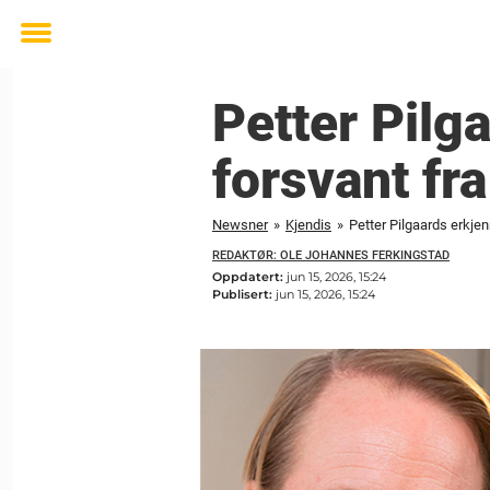
Toggle
menu
Petter Pilg
forsvant fr
Newsner
»
Kjendis
»
Petter Pilgaards erkje
REDAKTØR: OLE JOHANNES FERKINGSTAD
Oppdatert:
jun 15, 2026, 15:24
Publisert:
jun 15, 2026, 15:24