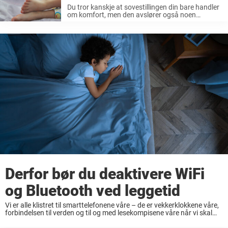
Du tror kanskje at sovestillingen din bare handler
om komfort, men den avslører også noen
interessante detaljer om arbeidsmoralen din, og
kan gi et hint om hvorvidt du er en hustler eller en
fullstendig utbrent ...
Derfor bør du deaktivere WiFi
og Bluetooth ved leggetid
Vi er alle klistret til smarttelefonene våre – de er vekkerklokkene våre,
forbindelsen til verden og til og med lesekompisene våre når vi skal
legge oss. Men når det er på tide å slumre, anbefaler ...