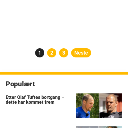
Posts
Side
1
Side
2
Side
3
Neste
pagination
Populært
Etter Olaf Tuftes bortgang –
dette har kommet frem