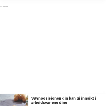
en lang søvn, er det noe som vekker ...
Søvnposisjonen din kan gi innsikt i
arbeidsvanene dine