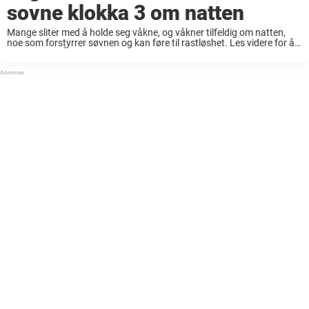
sovne klokka 3 om natten
Mange sliter med å holde seg våkne, og våkner tilfeldig om natten,
noe som forstyrrer søvnen og kan føre til rastløshet. Les videre for å
finne ut mer. Å våkne midt på natten er en ...