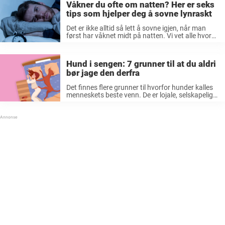
Våkner du ofte om natten? Her er seks
tips som hjelper deg å sovne lynraskt
Det er ikke alltid så lett å sovne igjen, når man
først har våknet midt på natten. Vi vet alle hvor
kjedelig det er. Du våkner midt på natten og er
helt våken, så ruller ...
Hund i sengen: 7 grunner til at du aldri
bør jage den derfra
Det finnes flere grunner til hvorfor hunder kalles
menneskets beste venn. De er lojale, selskapelige,
og koselige. Hvor man drar grensen for det
sistnevnte er imidlertid vanskelig. Mens noen
gladelig tar imot våte kyss fra ...