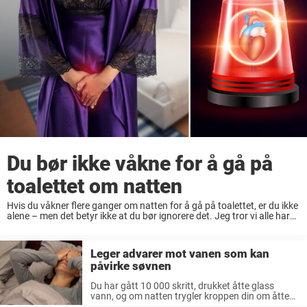
Du bør ikke våkne for å gå på
toalettet om natten
Hvis du våkner flere ganger om natten for å gå på toalettet, er du ikke
alene – men det betyr ikke at du bør ignorere det. Jeg tror vi alle har
opplevd det en gang ...
Leger advarer mot vanen som kan
påvirke søvnen
Du har gått 10 000 skritt, drukket åtte glass
vann, og om natten trygler kroppen din om åtte
timers søvn. Og til tross for dine intensjoner om