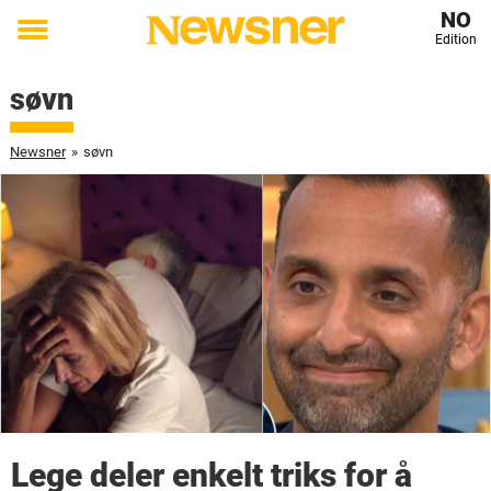
NO
Edition
Toggle
menu
søvn
Newsner
»
søvn
Lege deler enkelt triks for å