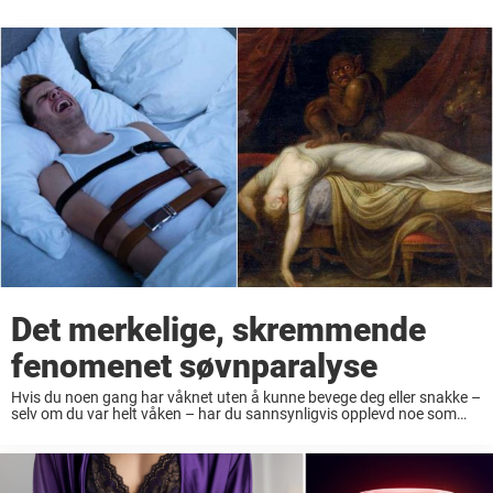
Det merkelige, skremmende
fenomenet søvnparalyse
Hvis du noen gang har våknet uten å kunne bevege deg eller snakke –
selv om du var helt våken – har du sannsynligvis opplevd noe som
kalles søvnparalyse. Det er langt mer vanlig enn ...