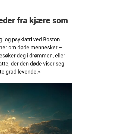
der fra kjære som
i og psykiatri ved Boston
ømmer om
døde
mennesker –
søker deg i drømmen, eller
te, der den døde viser seg
ste grad levende.»