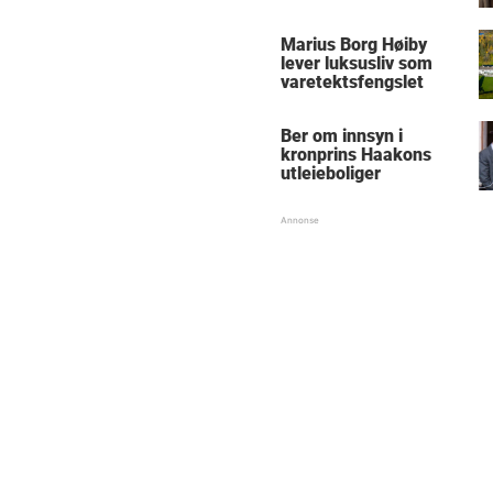
Marius Borg Høiby
lever luksusliv som
varetektsfengslet
Ber om innsyn i
kronprins Haakons
utleieboliger