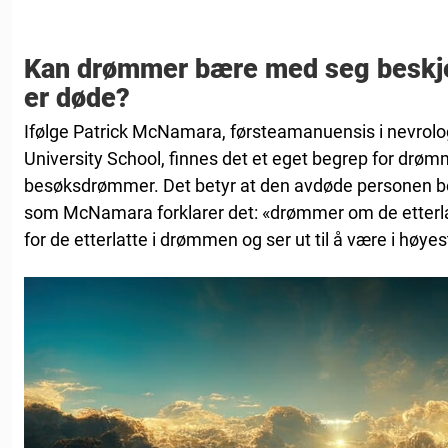
Kan drømmer bære med seg beskje
er døde?
Ifølge Patrick McNamara, førsteamanuensis i nevrolog
University School, finnes det et eget begrep for dr
besøksdrømmer. Det betyr at den avdøde personen be
som McNamara forklarer det: «drømmer om de etterlat
for de etterlatte i drømmen og ser ut til å være i høye