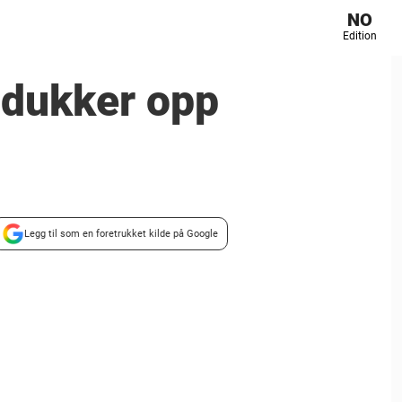
NO
Edition
 dukker opp
Legg til som en foretrukket kilde på Google