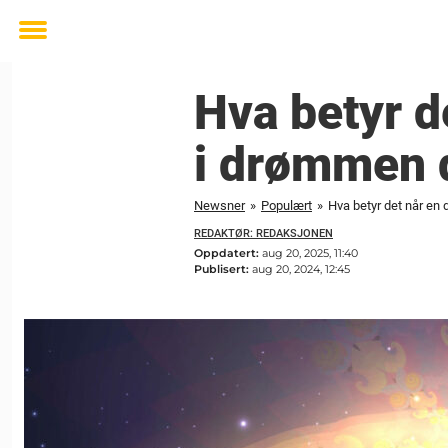
Toggle
menu
Hva betyr d
i drømmen 
Newsner
»
Populært
»
Hva betyr det når en
REDAKTØR: REDAKSJONEN
Oppdatert:
aug 20, 2025, 11:40
Publisert:
aug 20, 2024, 12:45