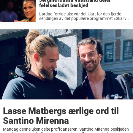
Jørgine Massa Vasstrand deler
følelsesladet beskjed
Lørdag forrige uke var det klart for den fjerde
sendingen av det populære programmet «Skal vi
danse: all stars«. Det var alvor allerede fra start i
det TV 2-sendte programmet Skal vi danse,
ettersom et ...
Lasse Matbergs ærlige ord til
Santino Mirenna
Mandag denne uken delte proffdanseren, Santino Mirenna beskjeden