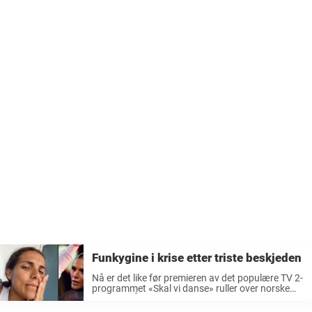
Funkygine i krise etter triste beskjeden
Nå er det like før premieren av det populære TV 2-
programmet «Skal vi danse» ruller over norske
skjermer. Årets sesong av det populære
danseprogrammet er en ekstraordinær versjon.