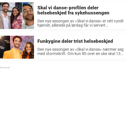
Denne gangen får vi nemlig se 13 ...
Skal vi danse-profilen deler
helsebeskjed fra sykehussengen
Den nye sesongen av «Skal vi danse» er rett rundt
hjørnet, allerede på lørdag får vi servert
premieren. Konkurransen vil bli knallhard, for
årets sesong er en «all stars»-sesong, hvor
deltakere fra tidligere sesonger får ...
Funkygine deler trist helsebeskjed
Den nye sesongen av «Skal vi danse» nærmer seg
med stormskritt. Om kun litt over en uke skal 13
norske kjendiser og deres dansepartnere svinge
seg over parketten foran hele Norge. Og i år er ...