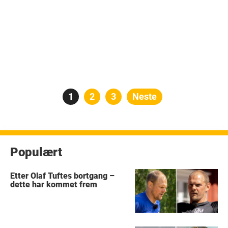
Posts
Side
1
Side
2
Side
3
Neste
pagination
Populært
Etter Olaf Tuftes bortgang –
dette har kommet frem