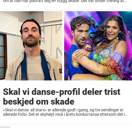
om at han har pådratt seg en stygg skade. Det var under trening at
Mirenna og hans dansepartner Jørgine Massa Vasstrand skulle øve
på et løft. Det ...
Skal vi danse-profil deler trist
beskjed om skade
«Skal vi danse: all stars» er allerede godt i gang, og tre sendinger er
allerede forbi. Det er skyhøyt nivå i årets konkurranse ettersom det i
år er kun tidligere Skal vi danse-vinnere og -publikumsfavoritter ...