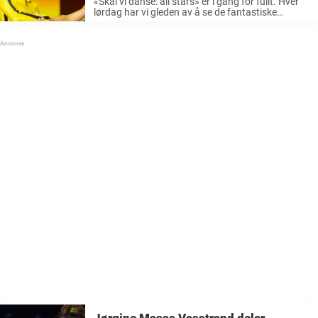
«Skal vi danse: all stars» er i gang for fullt. Hver
lørdag har vi gleden av å se de fantastiske
danseparene vise hva de har øvd på hele uken, og
kvaliteten er virkelig skyhøy. Årets ...