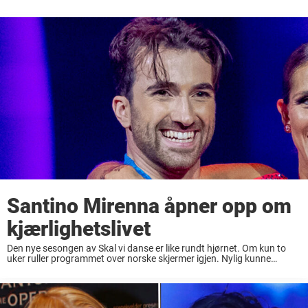
Santino Mirenna åpner opp om
kjærlighetslivet
Den nye sesongen av Skal vi danse er like rundt hjørnet. Om kun to
uker ruller programmet over norske skjermer igjen. Nylig kunne
kanalen endelig røpe hvilke kjente fjes som skal svinge seg på
parketten ...