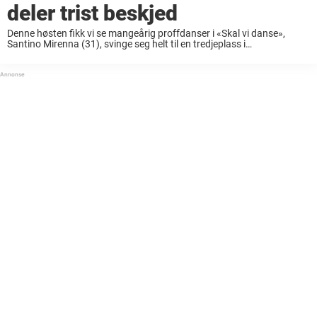
deler trist beskjed
Denne høsten fikk vi se mangeårig proffdanser i «Skal vi danse»,
Santino Mirenna (31), svinge seg helt til en tredjeplass i
danseprogrammet sammen med tidligere skiskytter Tiril Eckhoff (35).
Mirenna har vært en del av ...