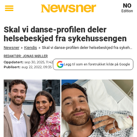
NO
Edition
Toggle
menu
Skal vi danse-profilen deler
helsebeskjed fra sykehussengen
Newsner
»
Kjendis
»
Skal vi danse-profilen deler helsebeskjed fra sykehussengen
REDAKTØR: JONAS MØLLER
Oppdatert:
sep 30, 2025, 11:42
Legg til som en foretrukket kilde på Google
Publisert:
aug 22, 2022, 09:35