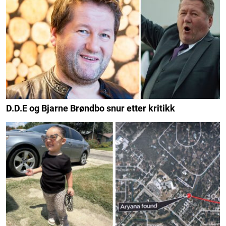
D.D.E og Bjarne Brøndbo snur etter kritikk