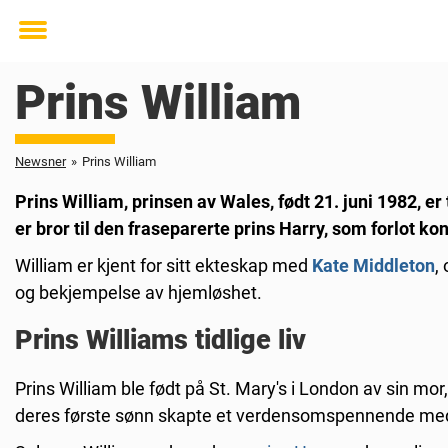
Toggle
menu
Prins William
Newsner
»
Prins William
Prins William, prinsen av Wales, født 21. juni 1982, e
er bror til den fraseparerte prins Harry, som forlot ko
William er kjent for sitt ekteskap med
Kate Middleton
,
og bekjempelse av hjemløshet.
Prins Williams tidlige liv
Prins William ble født på St. Mary's i London av sin mor
deres første sønn skapte et verdensomspennende medi