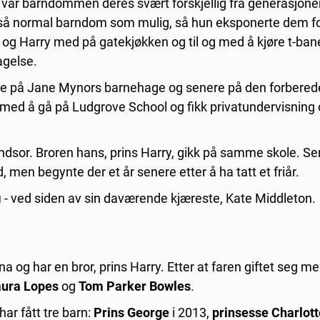
e, var barndommen deres svært forskjellig fra generasjon
en så normal barndom som mulig, så hun eksponerte dem f
 og Harry med på gatekjøkken og til og med å kjøre t-ban
agelse.
gynte på Jane Mynors barnehage og senere på den forbere
 med å gå på Ludgrove School og fikk privatundervisning
indsor. Broren hans, prins Harry, gikk på samme skole. 
, men begynte der et år senere etter å ha tatt et friår.
i - ved siden av sin daværende kjæreste, Kate Middleton.
a og har en bror, prins Harry. Etter at faren giftet seg m
aura Lopes
og
Tom Parker Bowles
.
ar fått tre barn:
Prins George
i 2013,
prinsesse Charlott