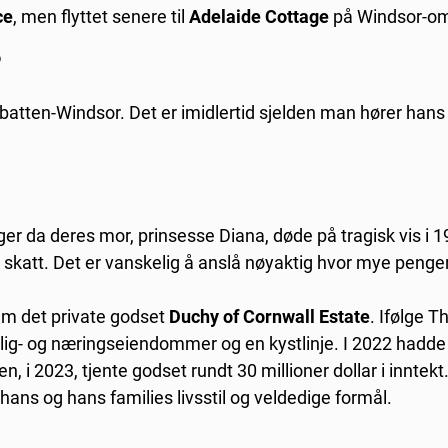
ce
, men flyttet senere til
Adelaide Cottage
på Windsor-om
?
tbatten-Windsor. Det er imidlertid sjelden man hører hans 
er da deres mor, prinsesse Diana, døde på tragisk vis i 1
er skatt. Det er vanskelig å anslå nøyaktig hvor mye penge
iam det private godset
Duchy of Cornwall Estate
. Ifølge 
bolig- og næringseiendommer og en kystlinje. I 2022 hadd
en, i 2023, tjente godset rundt 30 millioner dollar i inntekt
ans og hans families livsstil og veldedige formål.