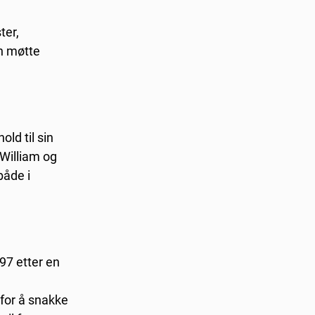
ter,
an møtte
old til sin
William og
både i
97 etter en
 for å snakke