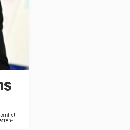
ns
somhet i
atten-