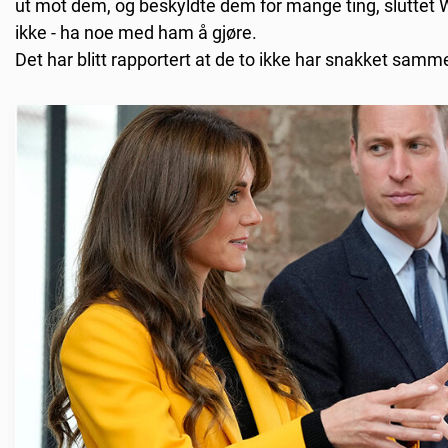
ut mot dem, og beskyldte dem for mange ting, sluttet Wil
ikke - ha noe med ham å gjøre.
Det har blitt rapportert at de to ikke har snakket samm