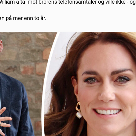
liam å ta imot brorens telefonsamtaler og ville ikke - og v
en på mer enn to år.