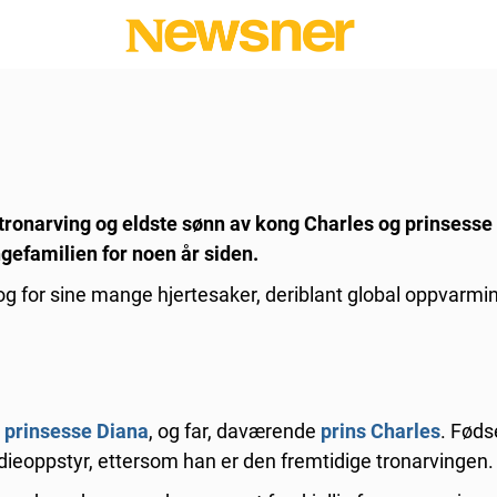
r tronarving og eldste sønn av kong Charles og prinsess
ngefamilien for noen år siden.
 og for sine mange hjertesaker, deriblant global oppvarmi
,
prinsesse Diana
, og far, daværende
prins Charles
. Føds
eoppstyr, ettersom han er den fremtidige tronarvingen.