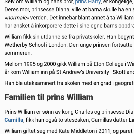
Selv om William og hans bror,
prins Harry
, er kongelig
Deres mor, prinsesse Diana, ville at barna skulle ha 
«normale»
verden. Det innebar blant annet å ta William
har ønsket å inkorporere dette i sine egne barns oppdr
William fikk sin utdannelse fra privatskoler. Han be
Wetherby School i London. Den unge prinsen fortsatte
sommeren.
Mellom 1995 og 2000 gikk William på Eton College i W
år kom William inn på St Andrew's University i Skottland
Han ble uteksaminert fra skolen med en grad i geograf
Familien til prins William
Prins William er sønn av kong Charles og prinsesse Dian
Camilla
, fikk han også to stesøsken, Camillas datter
L
William giftet seg med Kate Middleton i 2011, og paret h