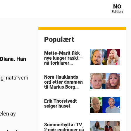
NO
Edition
Populært
Mette-Marit fikk
nye lunger raskt –
e Diana. Han
nå forklarer
eksperten hvorfor
Nora Hauklands
ng, naturvern
ord etter dommen
til Marius Borg
Høiby
Erik Thorstvedt
selger huset
elen av
Sommerhytta: TV
2 gjør endringer på