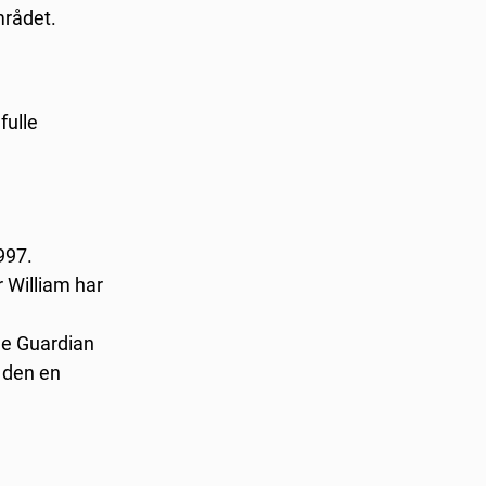
rådet.
fulle
997.
r William har
The Guardian
e den en
.