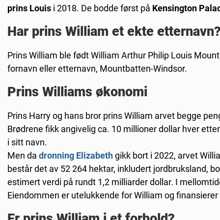
prins Louis
i 2018. De bodde først på
Kensington Pala
Har prins William et ekte etternavn
Prins William ble født William Arthur Philip Louis Moun
fornavn eller etternavn, Mountbatten-Windsor.
Prins Williams økonomi
Prins Harry og hans bror prins William arvet begge peng
Brødrene fikk angivelig ca. 10 millioner dollar hver ett
i sitt navn.
Men da
dronning Elizabeth
gikk bort i 2022, arvet Will
består det av 52 264 hektar, inkludert jordbruksland, 
estimert verdi på rundt 1,2 milliarder dollar. I mellomtid
Eiendommen er utelukkende for William og finansierer h
Er prins William i et forhold?