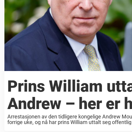
Prins William utt
Andrew – her er 
Arrestasjonen av den tidligere kongelige Andrew Mo
forrige uke, og nå har prins William uttalt seg offent
Windsors hjem i Sandringham, ...