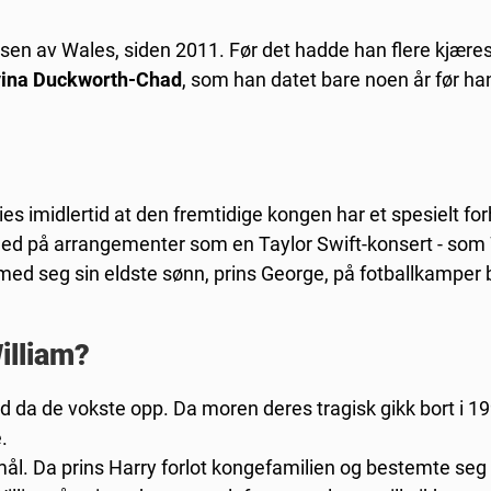
ssen av Wales, siden 2011. Før det hadde han flere kjæres
ina Duckworth-Chad
, som han datet bare noen år før h
sies imidlertid at den fremtidige kongen har et spesielt forh
med på arrangementer som en Taylor Swift-konsert - som 
 med seg sin eldste sønn, prins George, på fotballkamper 
illiam?
ld da de vokste opp. Da moren deres tragisk gikk bort i 19
.
vmål. Da prins Harry forlot kongefamilien og bestemte seg