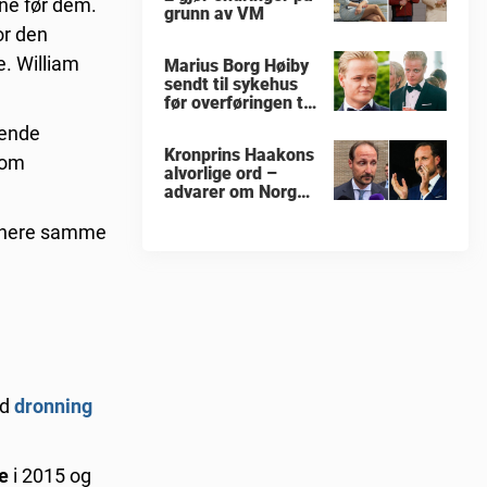
ene før dem.
grunn av VM
or den
e. William
Marius Borg Høiby
sendt til sykehus
før overføringen til
Ila fengsel
dende
Kronprins Haakons
 om
alvorlige ord –
advarer om Norges
sikkerhet
Senere samme
ed
dronning
e
i 2015 og