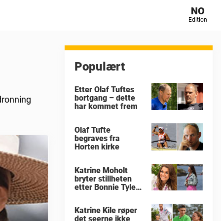
NO
Edition
Populært
Etter Olaf Tuftes
bortgang – dette
dronning
har kommet frem
Olaf Tufte
begraves fra
Horten kirke
Katrine Moholt
bryter stillheten
etter Bonnie Tylers
død
Katrine Kile røper
det seerne ikke