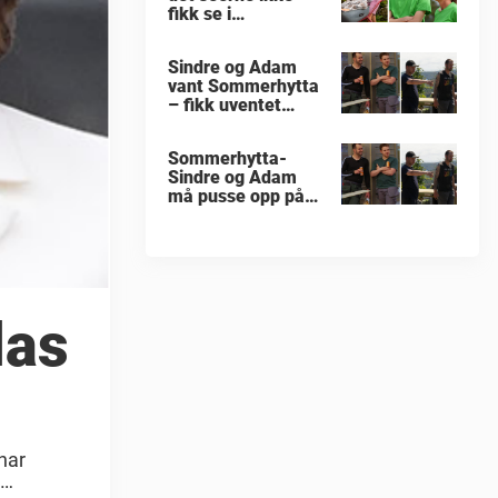
fikk se i
«Sommerhytta»
Sindre og Adam
vant Sommerhytta
– fikk uventet
beskjed
Sommerhytta-
Sindre og Adam
må pusse opp på
nytt
las
har