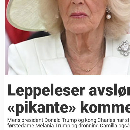
Leppeleser avslø
«pikante» komme
Mens president Donald Trump og kong Charles har stå
førstedame Melania Trump og dronning Camilla også spil