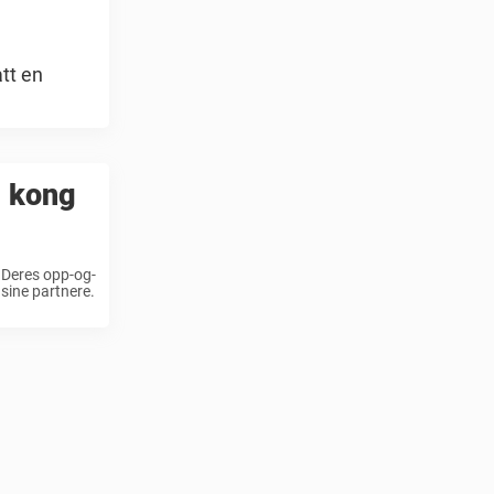
att en
m kong
 Deres opp-og-
sine partnere.