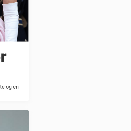
r
te og en