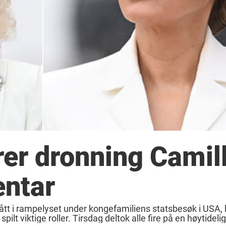
rer dronning Camil
ntar
tt i rampelyset under kongefamiliens statsbesøk i USA, 
t viktige roller. Tirsdag deltok alle fire på en høytidelig