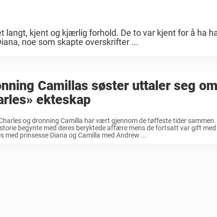
angt, kjent og kjærlig forhold. De to var kjent for å ha h
iana, noe som skapte overskrifter ...
nning Camillas søster uttaler seg o
arles» ekteskap
harles og dronning Camilla har vært gjennom de tøffeste tider sammen.
storie begynte med deres beryktede affære mens de fortsatt var gift med 
s med prinsesse Diana og Camilla med Andrew ...